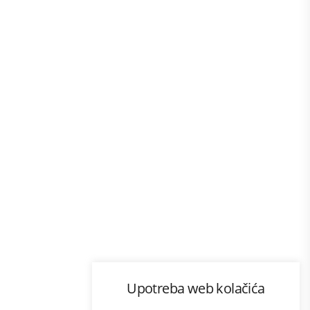
Program lojalnosti
Upotreba web kolačića
com
Bonus plus