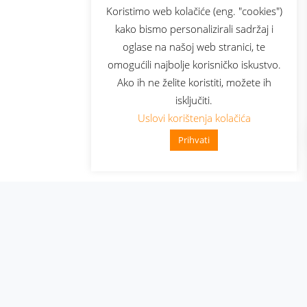
sluga
Prijava za newsletter
Koristimo web kolačiće (eng. "cookies")
kako bismo personalizirali sadržaj i
oglase na našoj web stranici, te
elecom
omogućili najbolje korisničko iskustvo.
Ako ih ne želite koristiti, možete ih
isključiti.
Uslovi korištenja kolačića
Prihvati
👋 Zdravo, kako mogu pomoći