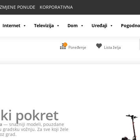
IZMJENE PONUDE
KORPORATIVNA
Internet
Televizija
Dom
Uređaji
Pogodno
0
Poređenje
Lista želja
ki pokret
a
— snažniji modeli, pouzdane
 gradsku vožnju. Za sve koji žele
oz grad.