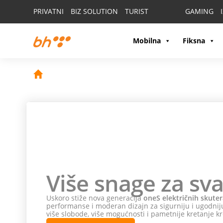
PRIVATNI
BIZ SOLUTION
TURIST
GAMING
Mobilna
Fiksna
Više snage za sva
Uskoro stiže nova generacija
oneS električnih skuter
performanse i moderan dizajn za sigurniju i ugodniju
više slobode, više mogućnosti i pametnije kretanje kr