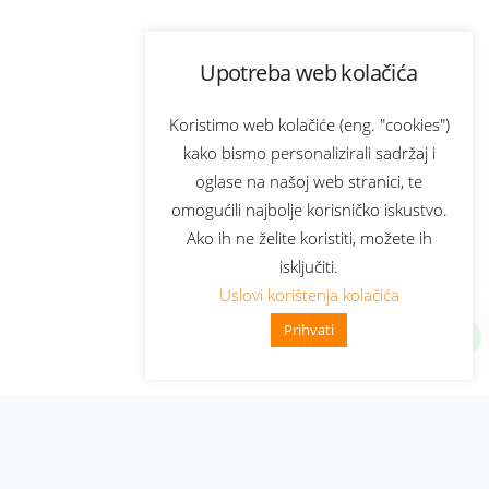
Upotreba web kolačića
Koristimo web kolačiće (eng. "cookies")
kako bismo personalizirali sadržaj i
oglase na našoj web stranici, te
omogućili najbolje korisničko iskustvo.
Ako ih ne želite koristiti, možete ih
isključiti.
Uslovi korištenja kolačića
Prihvati