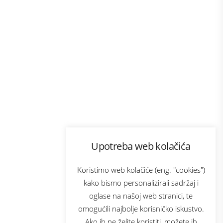
Program lojalnosti
Upotreba web kolačića
com
Bonus plus
sluga
Prijava za newsletter
Koristimo web kolačiće (eng. "cookies")
kako bismo personalizirali sadržaj i
oglase na našoj web stranici, te
elecom
omogućili najbolje korisničko iskustvo.
Ako ih ne želite koristiti, možete ih