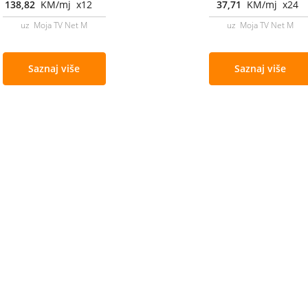
138,82
KM/mj x12
37,71
KM/mj x24
uz Moja TV Net M
uz Moja TV Net M
Saznaj više
Saznaj više