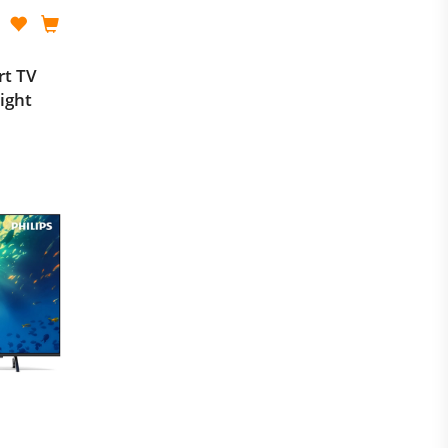
rt TV
ight