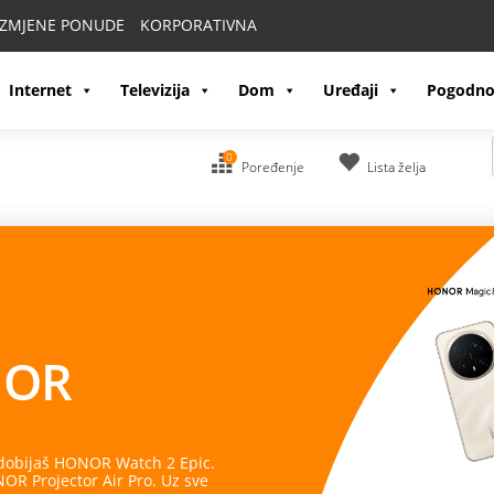
IZMJENE PONUDE
KORPORATIVNA
Internet
Televizija
Dom
Uređaji
Pogodno
0
Poređenje
Lista želja
OR
 dobijaš HONOR Watch 2 Epic.
R Projector Air Pro. Uz sve