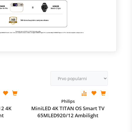
M
v
Philips
12 4K
MiniLED 4K TITAN OS Smart TV
ht
65MLED920/12 Ambilight