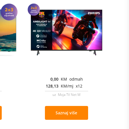
0,00
KM odmah
128,13
KM/mj x12
uz Moja TV Net M
Saznaj više