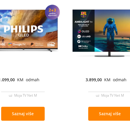
1.099,00
KM odmah
3.899,00
KM odmah
uz Moja TV Net M
uz Moja TV Net M
Saznaj više
Saznaj više