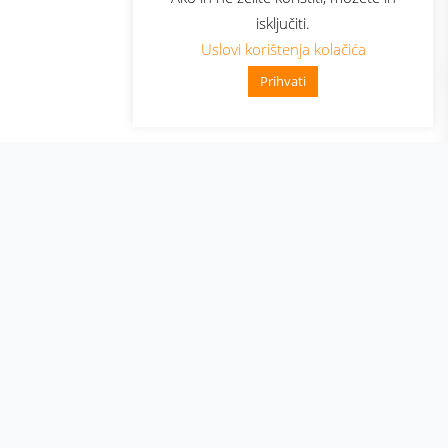
isključiti.
Uslovi korištenja kolačića
Prihvati
👋 Zdravo, kako mogu pomoći?