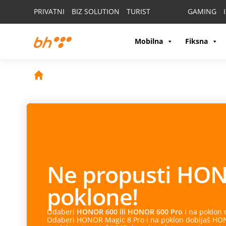
PRIVATNI
BIZ SOLUTION
TURIST
GAMING
Mobilna
Fiksna
Ne propusti
HON
poklone!
Odaberi
HONOR 600 ili HONOR 600 Pro
i na poklon
Odaberi HONOR Magic 8 Pro i na poklon dobijaš HONO