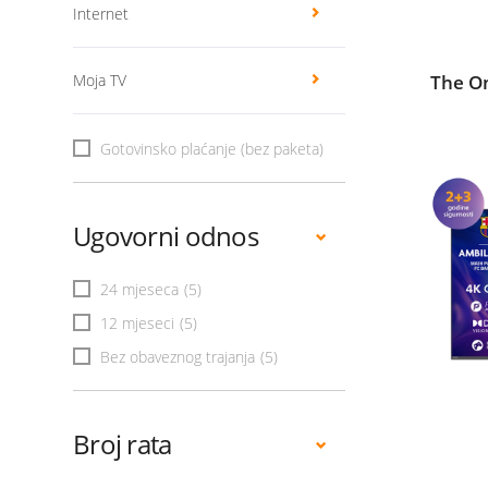
Internet
Moja TV
The O
Gotovinsko plaćanje (bez paketa)
Ugovorni odnos
24 mjeseca
(5)
12 mjeseci
(5)
Bez obaveznog trajanja
(5)
Broj rata