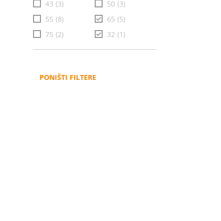
43
(3)
50
(3)
55
(8)
65
(5)
75
(2)
32
(1)
PONIŠTI FILTERE
Administracija
B2B
Nabavke i pozivi
Veleprodaja
Karijera
Partneri
Pristup informacijama
Sponzorstva
Arhiva vijesti
Donacije
Arhiva obavijesti
BH Telecom i SFF – Z