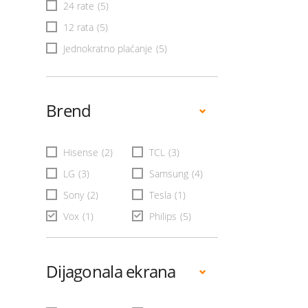
24 rate
(5)
12 rata
(5)
Jednokratno plaćanje
(5)
Brend
Hisense
(2)
TCL
(3)
LG
(3)
Samsung
(4)
Sony
(2)
Tesla
(1)
Vox
(1)
Philips
(5)
Dijagonala ekrana