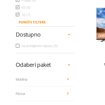
Philips
(5)
65
(5)
32
(1)
PONIŠTI FILTERE
Dostupno
na prodajnom mjestu
(5)
Odaberi paket
Mobilna
Fiksna