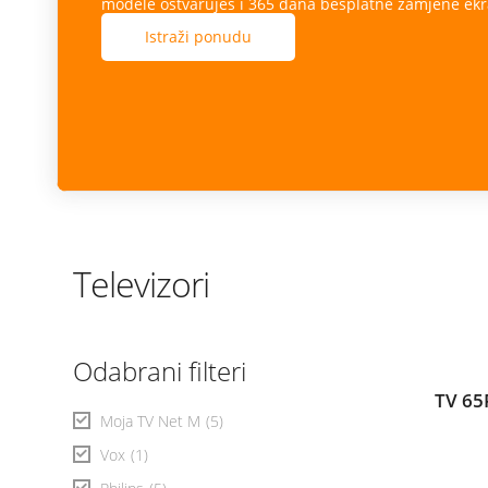
modele ostvaruješ i 365 dana besplatne zamjene ekr
Istraži ponudu
Televizori
Odabrani filteri
TV 65
Moja TV Net M
(5)
Vox
(1)