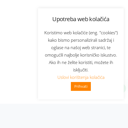
Upotreba web kolačića
Koristimo web kolačiće (eng. "cookies")
kako bismo personalizirali sadržaj i
oglase na našoj web stranici, te
omogućili najbolje korisničko iskustvo.
Ako ih ne želite koristiti, možete ih
isključiti.
Uslovi korištenja kolačića
Prihvati