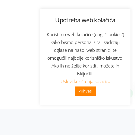
Upotreba web kolačića
Koristimo web kolačiće (eng. "cookies")
kako bismo personalizirali sadržaj i
oglase na našoj web stranici, te
omogućili najbolje korisničko iskustvo.
Ako ih ne želite koristiti, možete ih
isključiti.
Uslovi korištenja kolačića
Prihvati