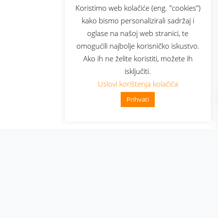
sluga
Prijava za newsletter
Koristimo web kolačiće (eng. "cookies")
kako bismo personalizirali sadržaj i
oglase na našoj web stranici, te
elecom
omogućili najbolje korisničko iskustvo.
Ako ih ne želite koristiti, možete ih
isključiti.
Uslovi korištenja kolačića
Prihvati
👋 Zdravo, kako mogu pomoći