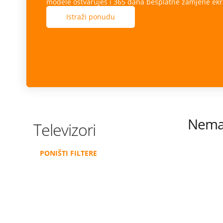
modele ostvaruješ i 365 dana besplatne zamjene ekr
Istraži ponudu
Nema 
Televizori
PONIŠTI FILTERE