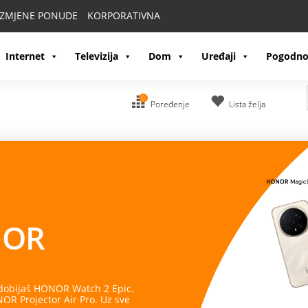
IZMJENE PONUDE
KORPORATIVNA
Internet
Televizija
Dom
Uređaji
Pogodno
0
Poređenje
Lista želja
OR
 dobijaš HONOR Watch 2 Epic.
R Projector Air Pro. Uz sve