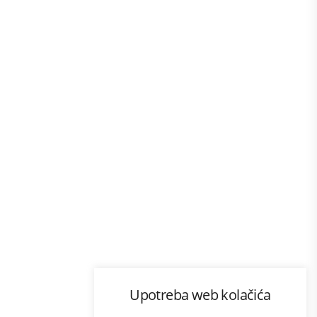
Program lojalnosti
Upotreba web kolačića
com
Bonus plus