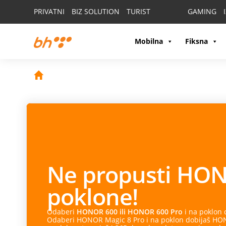
PRIVATNI
BIZ SOLUTION
TURIST
GAMING
Mobilna
Fiksna
Ne propusti
HON
poklone!
Odaberi
HONOR 600 ili HONOR 600 Pro
i na poklon
Odaberi HONOR Magic 8 Pro i na poklon dobijaš HONO