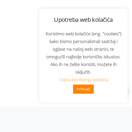
Upotreba web kolačića
Koristimo web kolačiće (eng. "cookies")
kako bismo personalizirali sadržaj i
oglase na našoj web stranici, te
omogućili najbolje korisničko iskustvo.
Ako ih ne želite koristiti, možete ih
isključiti.
Uslovi korištenja kolačića
Prihvati