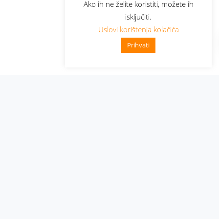
Ako ih ne želite koristiti, možete ih
isključiti.
Uslovi korištenja kolačića
Prihvati
Administracija
Nabavke i pozivi