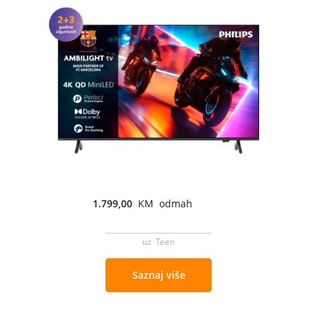
1.799,00
KM odmah
uz Teen
Saznaj više