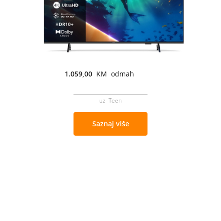
1.059,00
KM odmah
uz Teen
Saznaj više