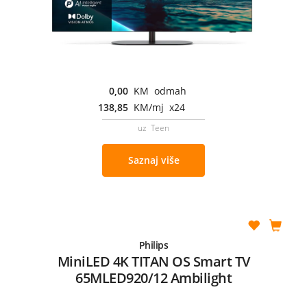
0,00
KM odmah
138,85
KM/mj x24
uz Teen
Saznaj više
Philips
MiniLED 4K TITAN OS Smart TV
65MLED920/12 Ambilight