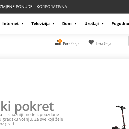
IZMJENE PONUDE
KORPORATIVNA
Internet
Televizija
Dom
Uređaji
Pogodno
0
Poređenje
Lista želja
ki pokret
a
— snažniji modeli, pouzdane
 gradsku vožnju. Za sve koji žele
oz grad.