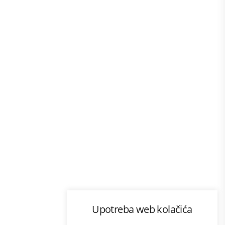
Program lojalnosti
Upotreba web kolačića
com
Bonus plus