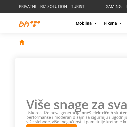
PRIVATNI
BIZ SOLUTION
TURIST
GAMING
Mobilna
Fiksna
Više snage za sva
Uskoro stiže nova generacija
oneS električnih skuter
performanse i moderan dizajn za sigurniju i ugodniju
više slobode, više mogućnosti i pametnije kretanje kr