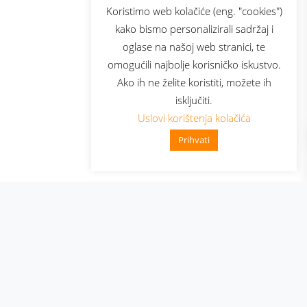
sluga
Prijava za newsletter
Koristimo web kolačiće (eng. "cookies")
kako bismo personalizirali sadržaj i
oglase na našoj web stranici, te
elecom
omogućili najbolje korisničko iskustvo.
Ako ih ne želite koristiti, možete ih
isključiti.
Uslovi korištenja kolačića
Prihvati
👋 Zdravo, kako mogu pomoći