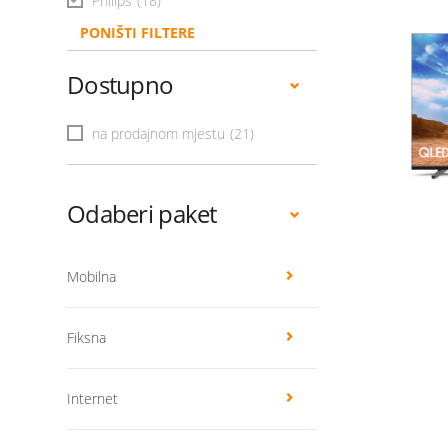
Philips
(18)
PONIŠTI FILTERE
Dostupno
na prodajnom mjestu
(21)
Odaberi paket
Mobilna
Fiksna
Internet