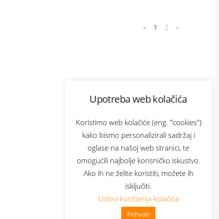
«
1
2
»
Program lojalnosti
Upotreba web kolačića
com
Bonus plus
sluga
Prijava za newsletter
Koristimo web kolačiće (eng. "cookies")
kako bismo personalizirali sadržaj i
oglase na našoj web stranici, te
elecom
omogućili najbolje korisničko iskustvo.
Ako ih ne želite koristiti, možete ih
isključiti.
Uslovi korištenja kolačića
Prihvati
👋 Zdravo, kako mogu pomoći?