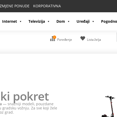
IZMJENE PONUDE
KORPORATIVNA
Internet
Televizija
Dom
Uređaji
Pogodno
0
Poređenje
Lista želja
ki pokret
a
— snažniji modeli, pouzdane
 gradsku vožnju. Za sve koji žele
oz grad.