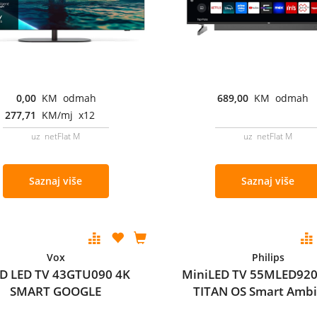
0,00
KM odmah
689,00
KM odmah
277,71
KM/mj x12
uz netFlat M
uz netFlat M
Saznaj više
Saznaj više
Vox
Philips
D LED TV 43GTU090 4K
MiniLED TV 55MLED920
SMART GOOGLE
TITAN OS Smart Ambi