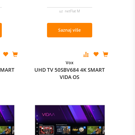
uz netFlat M
Saznaj više
Vox
SMART
UHD TV 50SBV684 4K SMART
VIDA OS