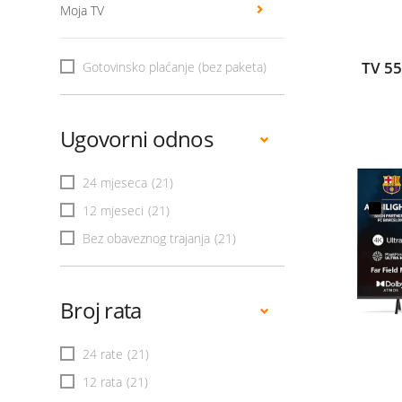
Moja TV
TV 5
Gotovinsko plaćanje (bez paketa)
Ugovorni odnos
24 mjeseca
(21)
12 mjeseci
(21)
Bez obaveznog trajanja
(21)
Broj rata
24 rate
(21)
12 rata
(21)