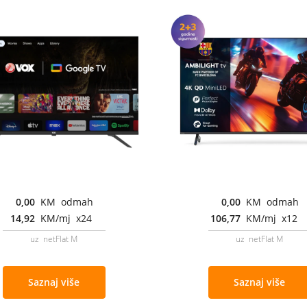
0,00
KM odmah
0,00
KM odmah
14,92
KM/mj x24
106,77
KM/mj x12
uz netFlat M
uz netFlat M
Saznaj više
Saznaj više