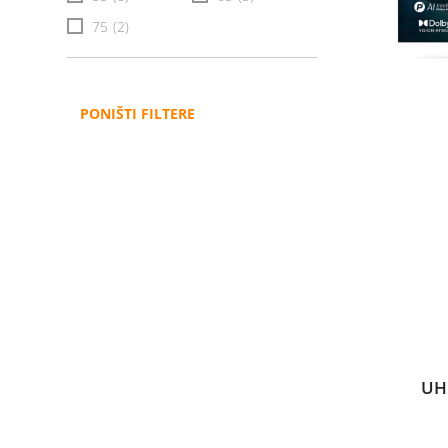
75
(2)
PONIŠTI FILTERE
UH