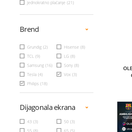
Jednokratno plaćanje
(21)
Brend
Grundig
(2)
Hisense
(8)
TCL
(9)
LG
(8)
Samsung
(16)
Sony
(8)
OLE
Tesla
(4)
Vox
(3)
Philips
(18)
Dijagonala ekrana
43
(3)
50
(3)
55
(8)
65
(5)