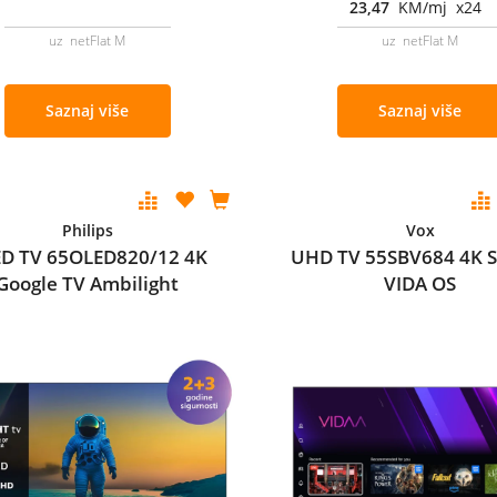
23,47
KM/mj x24
uz netFlat M
uz netFlat M
Saznaj više
Saznaj više
Philips
Vox
D TV 65OLED820/12 4K
UHD TV 55SBV684 4K 
Google TV Ambilight
VIDA OS