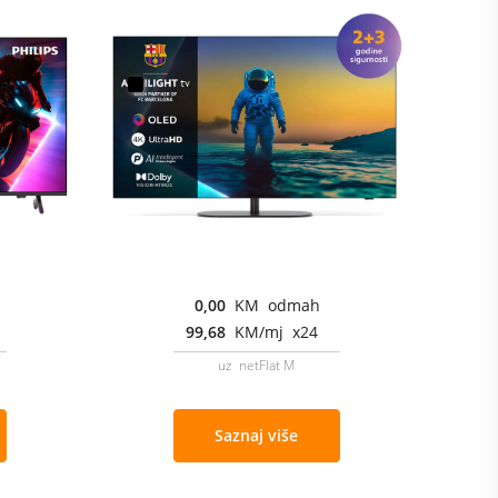
0,00
KM odmah
99,68
KM/mj x24
uz netFlat M
Saznaj više