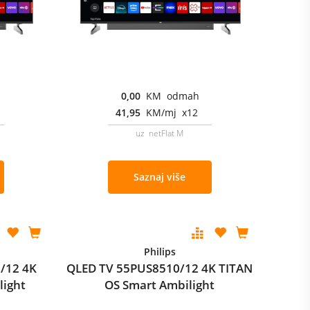
0,00
KM odmah
41,95
KM/mj x12
uz netFlat M
Saznaj više
Philips
/12 4K
QLED TV 55PUS8510/12 4K TITAN
light
OS Smart Ambilight