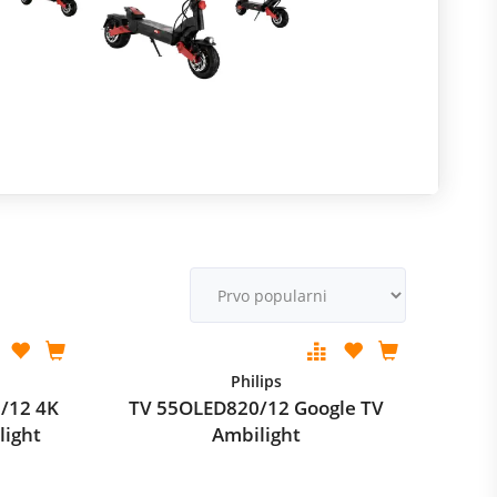
R
m
M
v
Philips
/12 4K
TV 55OLED820/12 Google TV
light
Ambilight