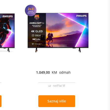
1.049,00
KM odmah
uz netFlat M
Saznaj više