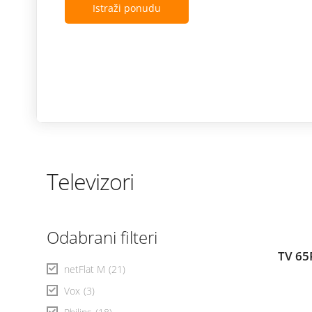
Istraži ponudu
Televizori
Odabrani filteri
TV 65
netFlat M
(21)
Vox
(3)