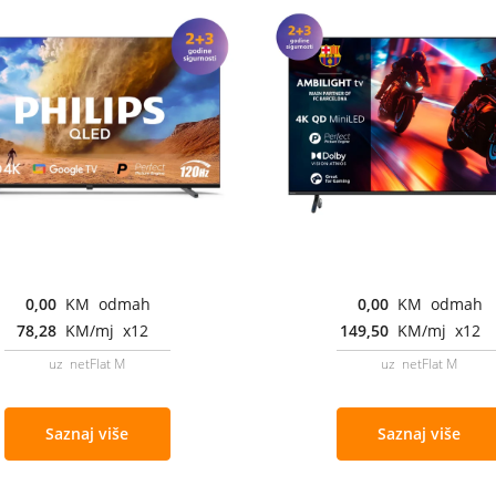
0,00
KM odmah
0,00
KM odmah
78,28
KM/mj x12
149,50
KM/mj x12
uz netFlat M
uz netFlat M
Saznaj više
Saznaj više