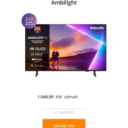
Ambilight
1.049,00
KM odmah
uz netFlat XL
Saznaj više