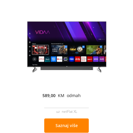
589,00
KM odmah
uz netFlat XL
Saznaj više