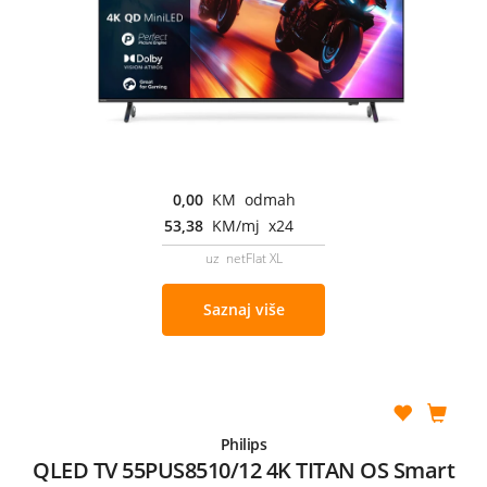
0,00
KM odmah
53,38
KM/mj x24
uz netFlat XL
Saznaj više
Philips
QLED TV 55PUS8510/12 4K TITAN OS Smart