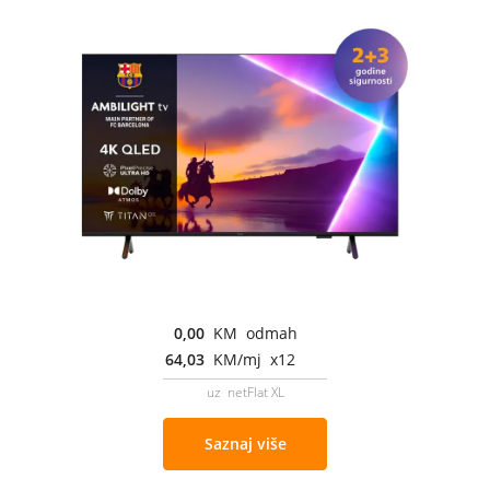
0,00
KM odmah
64,03
KM/mj x12
uz netFlat XL
Saznaj više