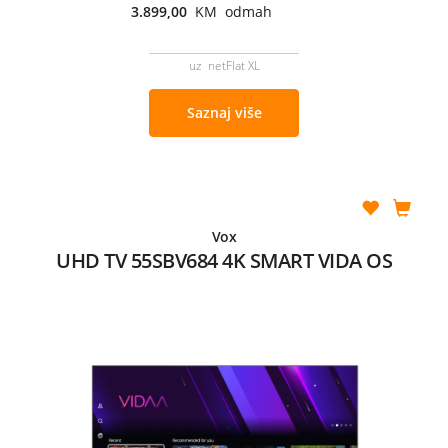
3.899,00
KM odmah
uz netFlat XL
Saznaj više
Vox
UHD TV 55SBV684 4K SMART VIDA OS