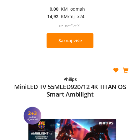
0,00
KM odmah
14,92
KM/mj x24
uz netFlat XL
Saznaj više
Philips
MiniLED TV 55MLED920/12 4K TITAN OS
Smart Ambilight