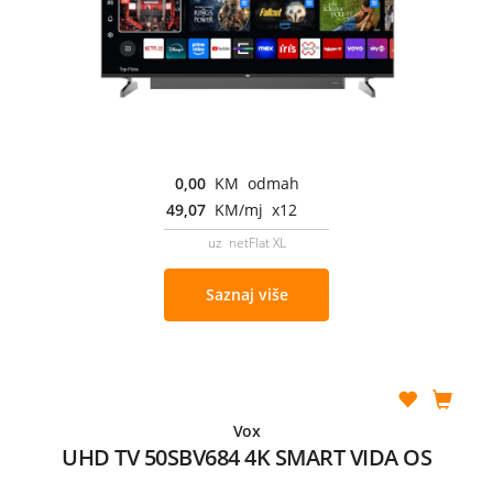
0,00
KM odmah
49,07
KM/mj x12
uz netFlat XL
Saznaj više
Vox
UHD TV 50SBV684 4K SMART VIDA OS