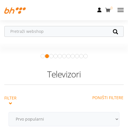
0
Mobilna
Fiksna
Ne propusti
HONOR poklone!
Internet
Uz
HONOR 600, 600 Pro i Magic 8
Pro
od 04.08.–31.08. očekuju te
Televizija
super pokloni!
Istraži ponudu
Dom
Televizori
Uređaji
Pogodnosti
PONIŠTI FILTERE
FILTER
Akcije
Podrška