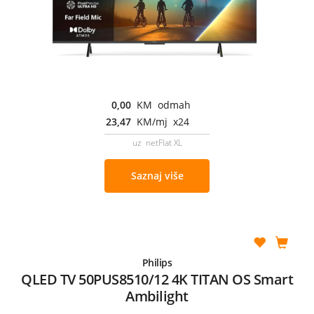
0,00
KM odmah
23,47
KM/mj x24
uz netFlat XL
Saznaj više
Philips
QLED TV 50PUS8510/12 4K TITAN OS Smart
Ambilight