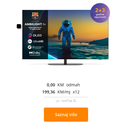
0,00
KM odmah
199,36
KM/mj x12
uz netFlat XL
Saznaj više