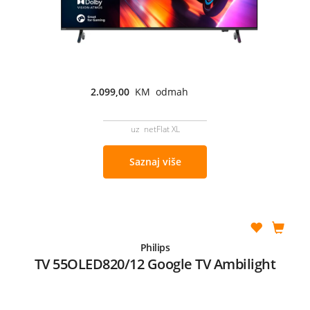
2.099,00
KM odmah
uz netFlat XL
Saznaj više
Philips
TV 55OLED820/12 Google TV Ambilight