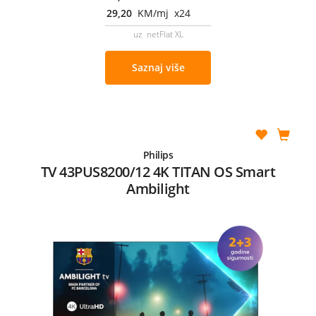
29,20
KM/mj x24
uz netFlat XL
Saznaj više
Philips
TV 43PUS8200/12 4K TITAN OS Smart
Ambilight