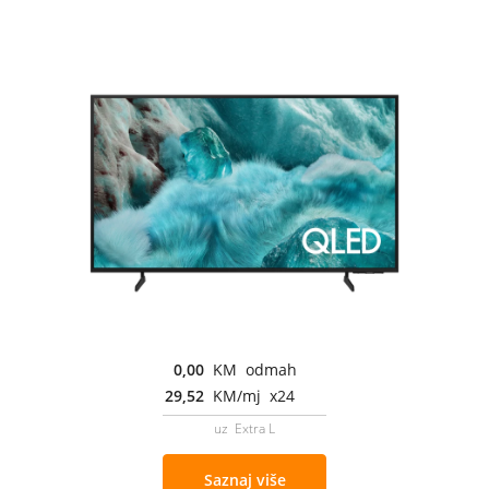
0,00
KM odmah
29,52
KM/mj x24
uz Extra L
Saznaj više