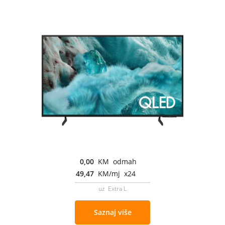
0,00
KM odmah
49,47
KM/mj x24
uz Extra L
Saznaj više