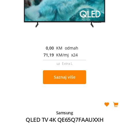
0,00
KM odmah
71,19
KM/mj x24
uz Extra L
Saznaj više
Samsung
QLED TV 4K QE65Q7FAAUXXH