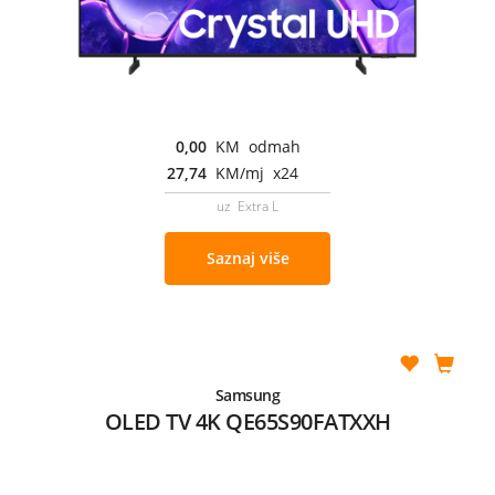
0,00
KM odmah
27,74
KM/mj x24
uz Extra L
Saznaj više
Samsung
OLED TV 4K QE65S90FATXXH