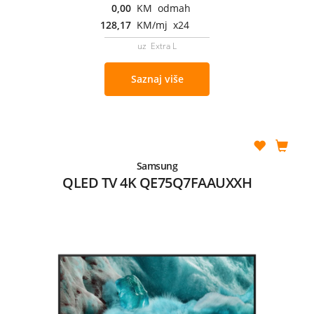
0,00
KM odmah
128,17
KM/mj x24
uz Extra L
Saznaj više
Samsung
QLED TV 4K QE75Q7FAAUXXH