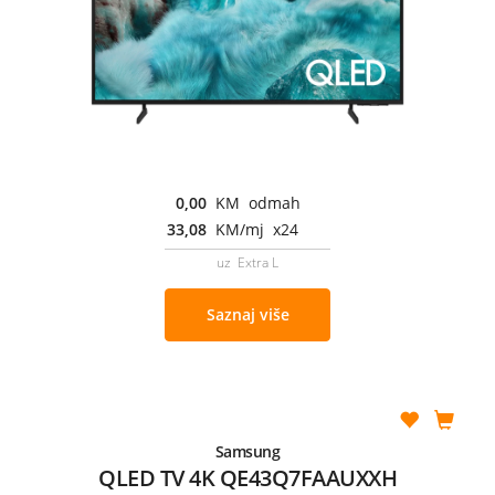
0,00
KM odmah
33,08
KM/mj x24
uz Extra L
Saznaj više
Samsung
QLED TV 4K QE43Q7FAAUXXH