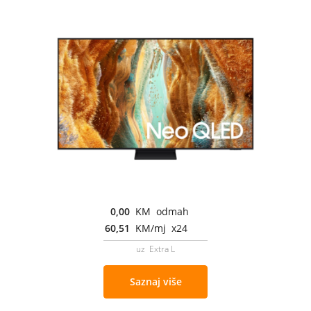
0,00
KM odmah
60,51
KM/mj x24
uz Extra L
Saznaj više