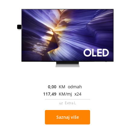
0,00
KM odmah
117,49
KM/mj x24
uz Extra L
Saznaj više