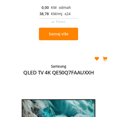
0,00
KM odmah
38,78
KM/mj x24
uz Extra L
Saznaj više
Samsung
QLED TV 4K QE50Q7FAAUXXH