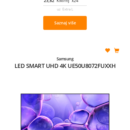
23,82
KM/mj x24
uz Extra L
Saznaj više
Samsung
LED SMART UHD 4K UE50U8072FUXXH