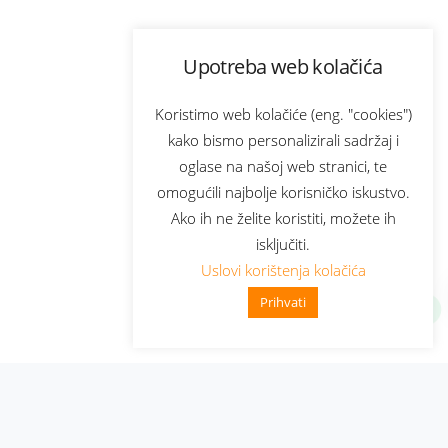
Upotreba web kolačića
Koristimo web kolačiće (eng. "cookies")
kako bismo personalizirali sadržaj i
oglase na našoj web stranici, te
omogućili najbolje korisničko iskustvo.
Ako ih ne želite koristiti, možete ih
isključiti.
Uslovi korištenja kolačića
Prihvati