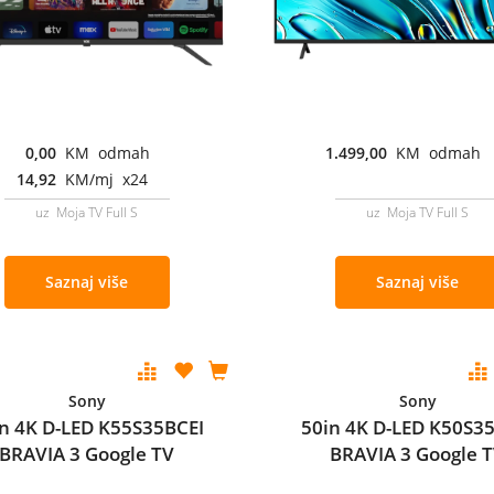
0,00
KM odmah
1.499,00
KM odmah
14,92
KM/mj x24
uz Moja TV Full S
uz Moja TV Full S
Saznaj više
Saznaj više
Sony
Sony
n 4K D-LED K55S35BCEI
50in 4K D-LED K50S3
BRAVIA 3 Google TV
BRAVIA 3 Google 