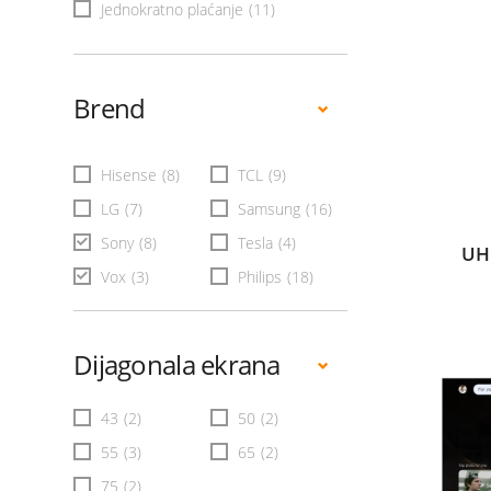
Jednokratno plaćanje
(11)
Brend
Hisense
(8)
TCL
(9)
LG
(7)
Samsung
(16)
Sony
(8)
Tesla
(4)
UH
Vox
(3)
Philips
(18)
Dijagonala ekrana
43
(2)
50
(2)
55
(3)
65
(2)
75
(2)