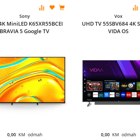
Sony
Vox
 4K MiniLED K65XR55BCEI
UHD TV 55SBV684 4K 
BRAVIA 5 Google TV
VIDA OS
0,00
KM odmah
0,00
KM odmah