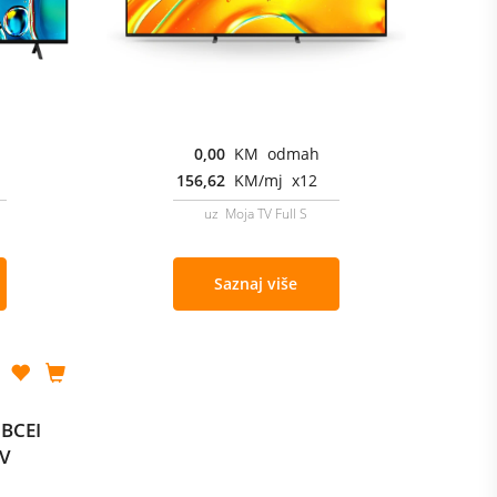
0,00
KM odmah
156,62
KM/mj x12
uz Moja TV Full S
Saznaj više
5BCEI
TV