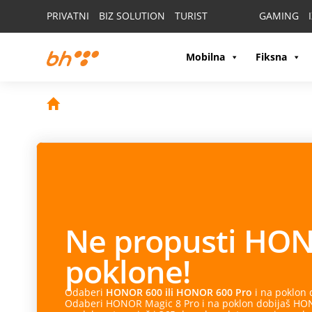
PRIVATNI
BIZ SOLUTION
TURIST
GAMING
Mobilna
Fiksna
Ne propusti
HON
poklone!
Odaberi
HONOR 600 ili HONOR 600 Pro
i na poklon
Odaberi HONOR Magic 8 Pro i na poklon dobijaš HONO