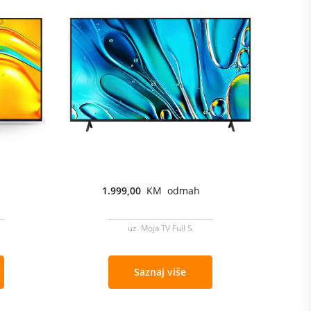
1.999,00
KM odmah
uz Moja TV Full S
Saznaj više