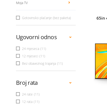
Moja TV
65in
Gotovinsko plaćanje (bez paketa)
Ugovorni odnos
24 mjeseca
(11)
12 mjeseci
(11)
Bez obaveznog trajanja
(11)
Broj rata
24 rate
(11)
12 rata
(11)