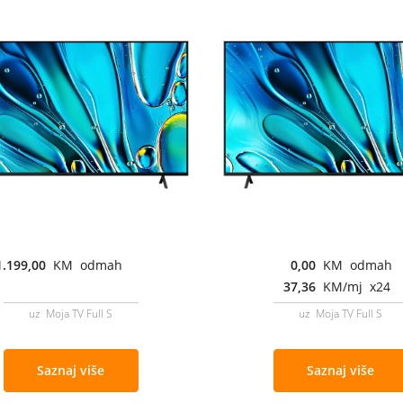
1.199,00
KM odmah
0,00
KM odmah
37,36
KM/mj x24
uz Moja TV Full S
uz Moja TV Full S
Saznaj više
Saznaj više