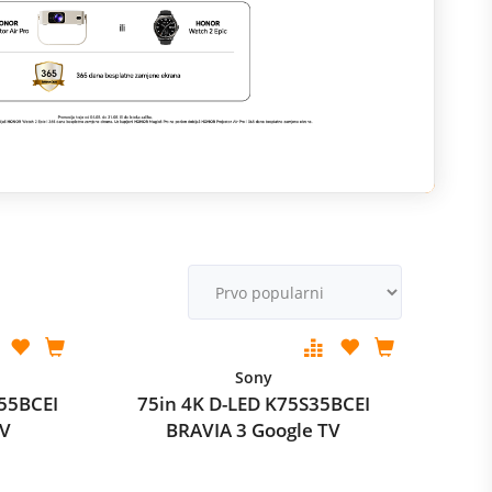
M
v
Sony
55BCEI
75in 4K D-LED K75S35BCEI
TV
BRAVIA 3 Google TV