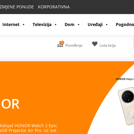
IZMJENE PONUDE
KORPORATIVNA
Internet
Televizija
Dom
Uređaji
Pogodno
0
Poređenje
Lista želja
OR
 dobijaš HONOR Watch 2 Epic.
R Projector Air Pro. Uz sve