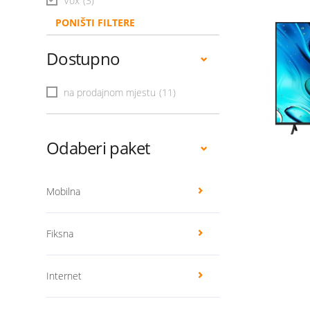
Vox
(3)
PONIŠTI FILTERE
Dostupno
na prodajnom mjestu
(11)
Odaberi paket
Mobilna
Fiksna
Internet