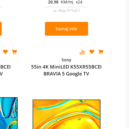
20,98
KM/mj x24
uz Moja TV Full S
Saznaj više
Sony
5BCEI
55in 4K MiniLED K55XR55BCEI
TV
BRAVIA 5 Google TV