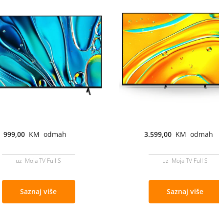
999,00
KM odmah
3.599,00
KM odmah
uz Moja TV Full S
uz Moja TV Full S
Saznaj više
Saznaj više