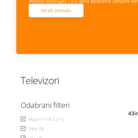
modele ostvaruješ i 365 dana besplatne zamjene ekr
Istraži ponudu
Televizori
Odabrani filteri
43i
Moja TV Full S
(11)
Sony
(8)