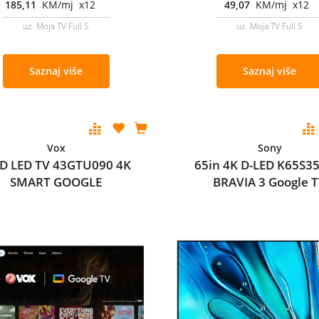
185,11
KM/mj x12
49,07
KM/mj x12
uz Moja TV Full S
uz Moja TV Full S
Saznaj više
Saznaj više
Vox
Sony
D LED TV 43GTU090 4K
65in 4K D-LED K65S3
SMART GOOGLE
BRAVIA 3 Google 