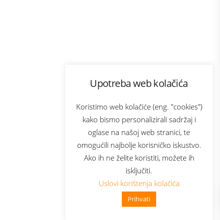
Program lojalnosti
Upotreba web kolačića
com
Bonus plus
sluga
Prijava za newsletter
Koristimo web kolačiće (eng. "cookies")
kako bismo personalizirali sadržaj i
oglase na našoj web stranici, te
elecom
omogućili najbolje korisničko iskustvo.
Ako ih ne želite koristiti, možete ih
isključiti.
Uslovi korištenja kolačića
Prihvati
👋 Zdravo, kako mogu pomoći?