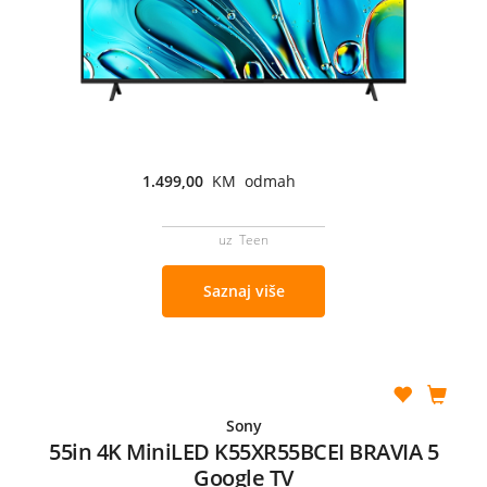
1.499,00
KM odmah
uz Teen
Saznaj više
Sony
55in 4K MiniLED K55XR55BCEI BRAVIA 5
Google TV