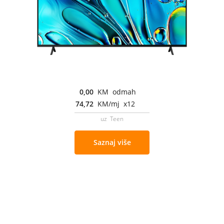
0,00
KM odmah
74,72
KM/mj x12
uz Teen
Saznaj više