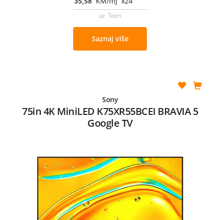
35,58
KM/mj x24
uz Teen
Saznaj više
Sony
75in 4K MiniLED K75XR55BCEI BRAVIA 5
Google TV