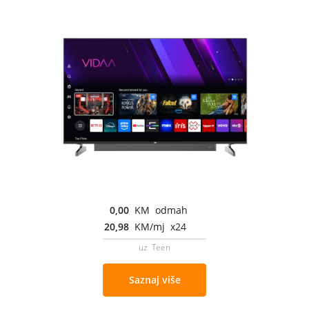
0,00
KM odmah
20,98
KM/mj x24
uz Teen
Saznaj više