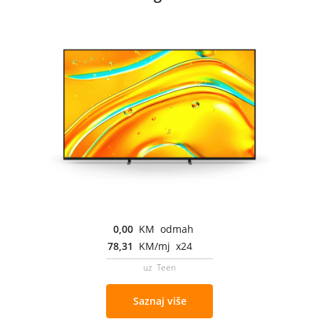
0,00
KM odmah
78,31
KM/mj x24
uz Teen
Saznaj više