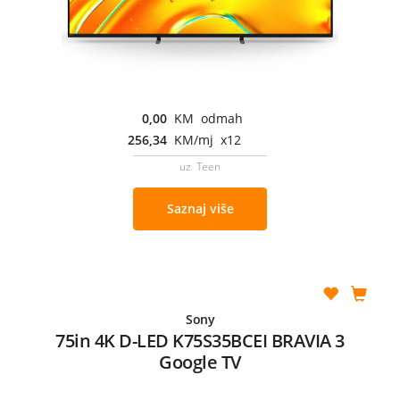
0,00
KM odmah
256,34
KM/mj x12
uz Teen
Saznaj više
Sony
75in 4K D-LED K75S35BCEI BRAVIA 3
Google TV