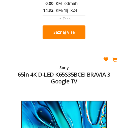
0,00
KM odmah
14,92
KM/mj x24
uz Teen
Saznaj više
Sony
65in 4K D-LED K65S35BCEI BRAVIA 3
Google TV