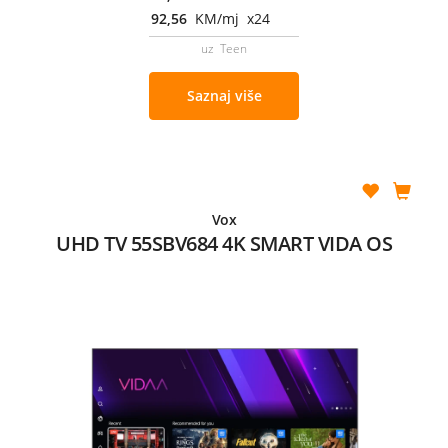
92,56
KM/mj x24
uz Teen
Saznaj više
Vox
UHD TV 55SBV684 4K SMART VIDA OS