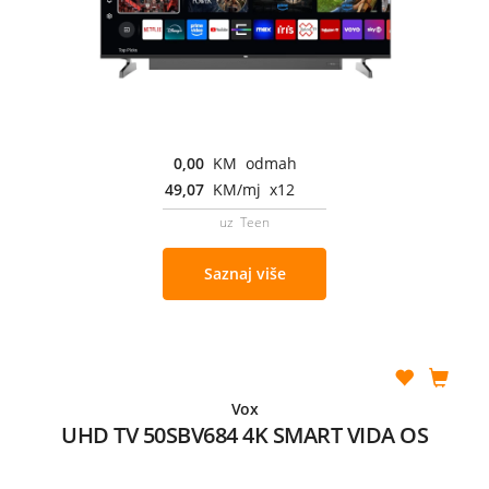
0,00
KM odmah
49,07
KM/mj x12
uz Teen
Saznaj više
Vox
UHD TV 50SBV684 4K SMART VIDA OS