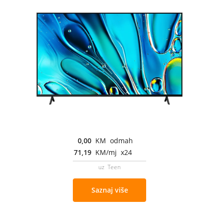
0,00
KM odmah
71,19
KM/mj x24
uz Teen
Saznaj više