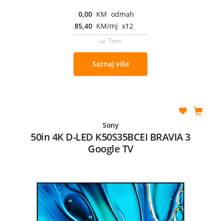
0,00
KM odmah
85,40
KM/mj x12
uz Teen
Saznaj više
Sony
50in 4K D-LED K50S35BCEI BRAVIA 3
Google TV