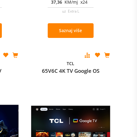
37,36
KM/mj x24
uz Extra L
Saznaj više
TCL
V
65V6C 4K TV Google OS