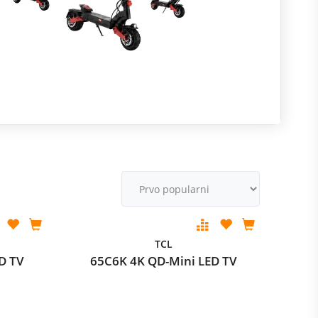
R
m
M
v
TCL
D TV
65C6K 4K QD-Mini LED TV