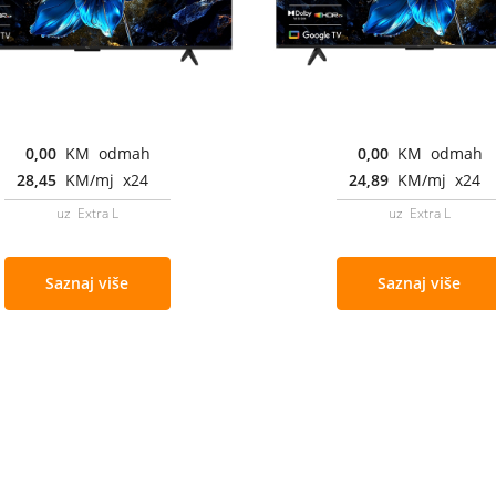
0,00
KM odmah
0,00
KM odmah
28,45
KM/mj x24
24,89
KM/mj x24
uz Extra L
uz Extra L
Saznaj više
Saznaj više
Cjenovnik i uslovi
Aplikacije