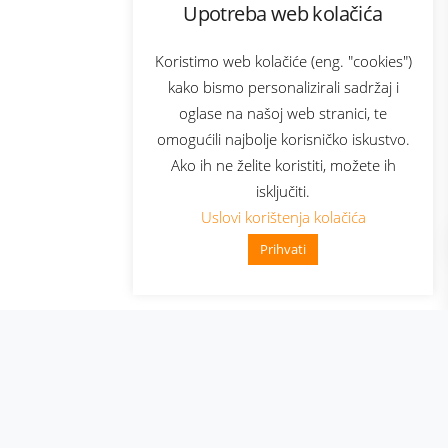
Upotreba web kolačića
com
Bonus plus
sluga
Prijava za newsletter
Koristimo web kolačiće (eng. "cookies")
kako bismo personalizirali sadržaj i
oglase na našoj web stranici, te
elecom
omogućili najbolje korisničko iskustvo.
Ako ih ne želite koristiti, možete ih
isključiti.
Uslovi korištenja kolačića
Prihvati
👋 Zdravo, kako mogu pomoći?