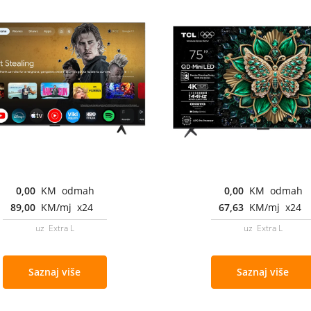
0,00
KM odmah
0,00
KM odmah
89,00
KM/mj x24
67,63
KM/mj x24
uz Extra L
uz Extra L
Saznaj više
Saznaj više