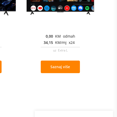
0,00
KM odmah
34,15
KM/mj x24
uz Extra L
Saznaj više
Program lojalnosti