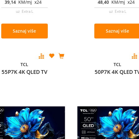
39,14
KM/mj x24
48,40
KM/mj x24
uz Extra L
uz Extra L
Saznaj više
Saznaj više
TCL
TCL
55P7K 4K QLED TV
50P7K 4K QLED T