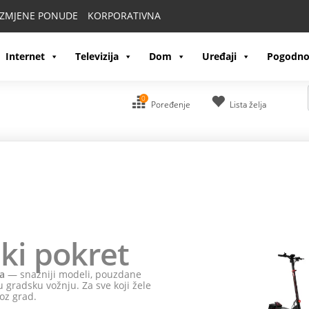
IZMJENE PONUDE
KORPORATIVNA
Internet
Televizija
Dom
Uređaji
Pogodno
0
Poređenje
Lista želja
ki pokret
a
— snažniji modeli, pouzdane
 gradsku vožnju. Za sve koji žele
oz grad.