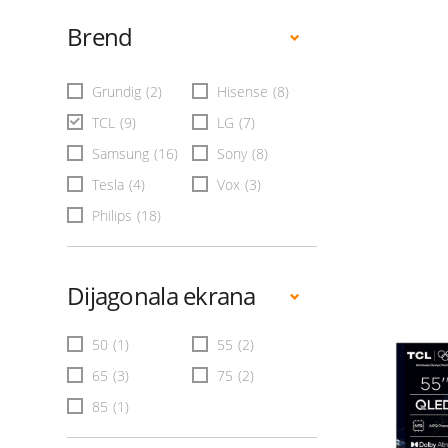
Brend
Grundig
(2)
Hisense
(8)
TCL
(9)
LG
(7)
Samsung
(16)
Sony
(8)
Tesla
(4)
Vox
(3)
Philips
(18)
Dijagonala ekrana
50
(1)
55
(2)
65
(3)
75
(2)
85
(1)