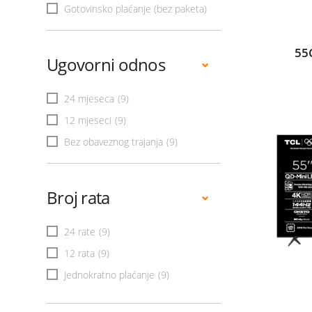
Gotovinsko plaćanje (bez paketa)
55
Ugovorni odnos
24 mjeseca
(9)
12 mjeseci
(9)
Bez obaveznog trajanja
(9)
Broj rata
24 rate
(9)
12 rata
(9)
Jednokratno plaćanje
(9)