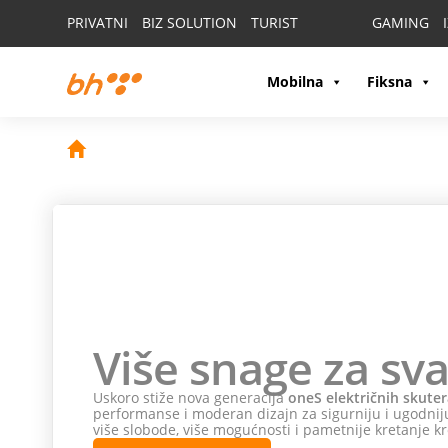
PRIVATNI
BIZ SOLUTION
TURIST
GAMING
Mobilna
Fiksna
Više snage za sva
Uskoro stiže nova generacija
oneS električnih skuter
performanse i moderan dizajn za sigurniju i ugodniju
više slobode, više mogućnosti i pametnije kretanje kr