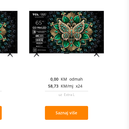
0,00
KM odmah
58,73
KM/mj x24
uz Extra L
Saznaj više