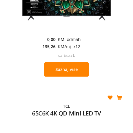
0,00
KM odmah
135,26
KM/mj x12
uz Extra L
Saznaj više
TCL
65C6K 4K QD-Mini LED TV