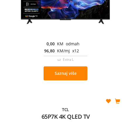
0,00
KM odmah
96,80
KM/mj x12
uz Extra L
Saznaj više
TCL
65P7K 4K QLED TV