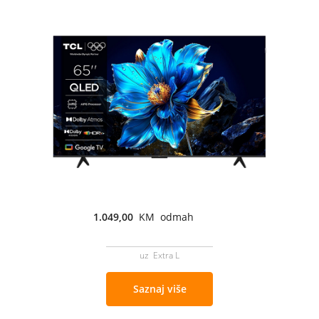
1.049,00
KM odmah
uz Extra L
Saznaj više