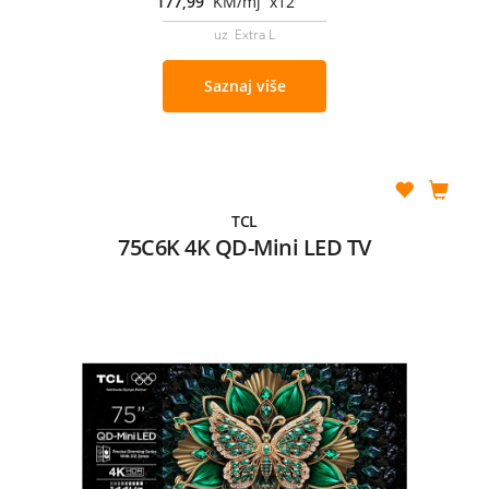
177,99
KM/mj x12
uz Extra L
Saznaj više
TCL
75C6K 4K QD-Mini LED TV