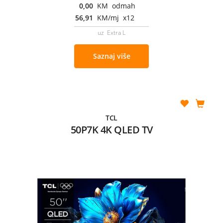
0,00
KM odmah
56,91
KM/mj x12
uz Extra L
Saznaj više
TCL
50P7K 4K QLED TV