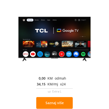
0,00
KM odmah
34,15
KM/mj x24
uz Extra L
Saznaj više