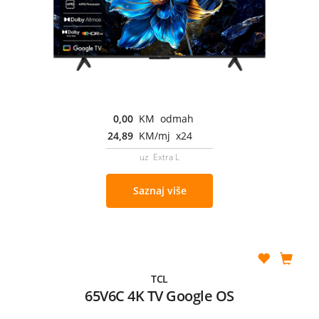
0,00
KM odmah
24,89
KM/mj x24
uz Extra L
Saznaj više
TCL
65V6C 4K TV Google OS