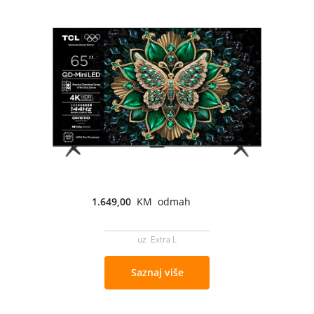
1.649,00
KM odmah
uz Extra L
Saznaj više