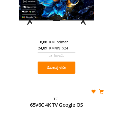
0,00
KM odmah
24,89
KM/mj x24
uz Extra XL
Saznaj više
TCL
65V6C 4K TV Google OS