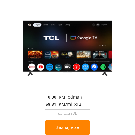
0,00
KM odmah
68,31
KM/mj x12
uz Extra XL
Saznaj više