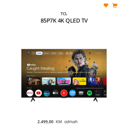
TCL
85P7K 4K QLED TV
2.499,00
KM odmah