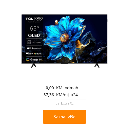
0,00
KM odmah
37,36
KM/mj x24
uz Extra XL
Saznaj više