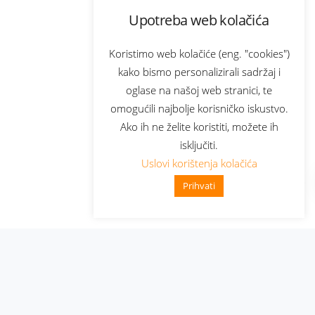
Upotreba web kolačića
Koristimo web kolačiće (eng. "cookies")
kako bismo personalizirali sadržaj i
oglase na našoj web stranici, te
omogućili najbolje korisničko iskustvo.
Ako ih ne želite koristiti, možete ih
isključiti.
Uslovi korištenja kolačića
Prihvati