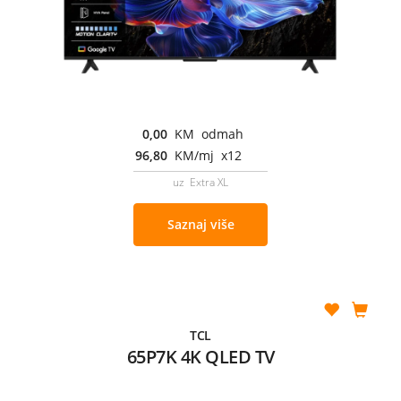
0,00
KM odmah
96,80
KM/mj x12
uz Extra XL
Saznaj više
TCL
65P7K 4K QLED TV