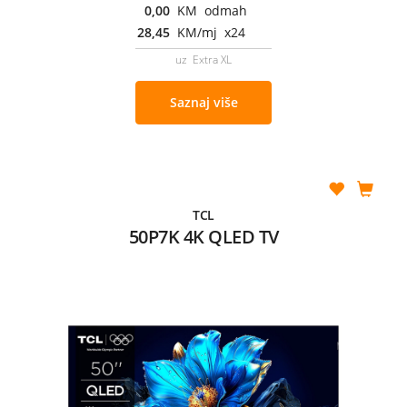
0,00
KM odmah
28,45
KM/mj x24
uz Extra XL
Saznaj više
TCL
50P7K 4K QLED TV