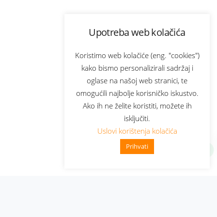
Upotreba web kolačića
Koristimo web kolačiće (eng. "cookies")
kako bismo personalizirali sadržaj i
oglase na našoj web stranici, te
omogućili najbolje korisničko iskustvo.
Ako ih ne želite koristiti, možete ih
isključiti.
Uslovi korištenja kolačića
Prihvati