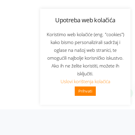
Upotreba web kolačića
Koristimo web kolačiće (eng. "cookies")
kako bismo personalizirali sadržaj i
oglase na našoj web stranici, te
omogućili najbolje korisničko iskustvo.
Ako ih ne želite koristiti, možete ih
isključiti.
Uslovi korištenja kolačića
Prihvati