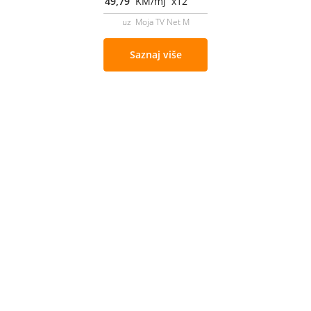
49,79
KM/mj x12
uz Moja TV Net M
Saznaj više