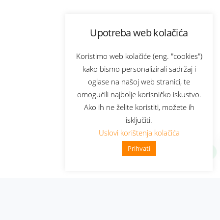
Upotreba web kolačića
Koristimo web kolačiće (eng. "cookies")
kako bismo personalizirali sadržaj i
oglase na našoj web stranici, te
omogućili najbolje korisničko iskustvo.
Ako ih ne želite koristiti, možete ih
isključiti.
Uslovi korištenja kolačića
Prihvati