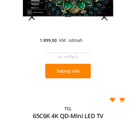
1.899,00
KM odmah
uz netFlat 5
Saznaj više
TCL
65C6K 4K QD-Mini LED TV