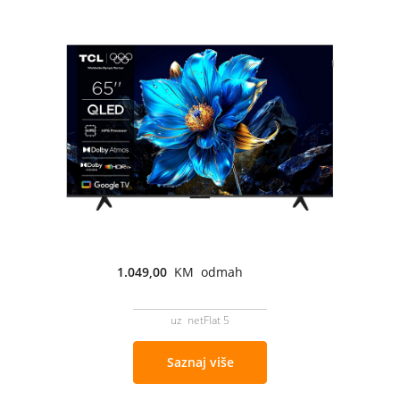
1.049,00
KM odmah
uz netFlat 5
Saznaj više