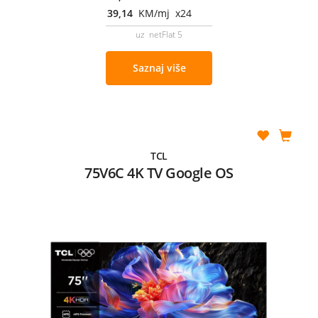
39,14
KM/mj x24
uz netFlat 5
Saznaj više
TCL
75V6C 4K TV Google OS