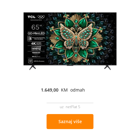
1.649,00
KM odmah
uz netFlat 5
Saznaj više