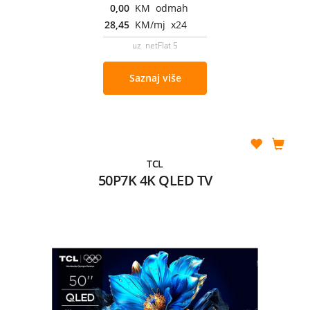
0,00
KM odmah
28,45
KM/mj x24
uz netFlat 5
Saznaj više
TCL
50P7K 4K QLED TV