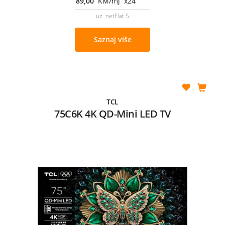
89,00
KM/mj x24
uz netFlat 5
Saznaj više
TCL
75C6K 4K QD-Mini LED TV