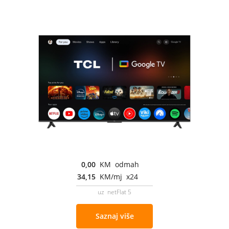
0,00
KM odmah
34,15
KM/mj x24
uz netFlat 5
Saznaj više