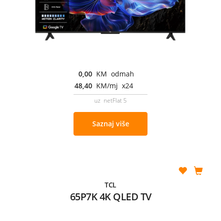
0,00
KM odmah
48,40
KM/mj x24
uz netFlat 5
Saznaj više
TCL
65P7K 4K QLED TV