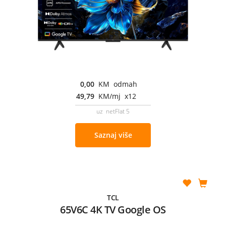
0,00
KM odmah
49,79
KM/mj x12
uz netFlat 5
Saznaj više
TCL
65V6C 4K TV Google OS