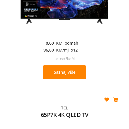
0,00
KM odmah
96,80
KM/mj x12
uz netFlat M
Saznaj više
TCL
65P7K 4K QLED TV