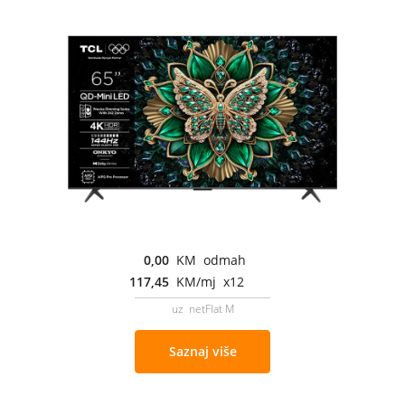
0,00
KM odmah
117,45
KM/mj x12
uz netFlat M
Saznaj više