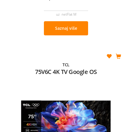
uz netFlat M
Saznaj više
TCL
75V6C 4K TV Google OS