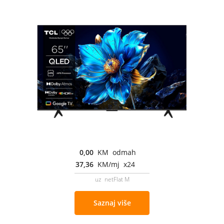
0,00
KM odmah
37,36
KM/mj x24
uz netFlat M
Saznaj više