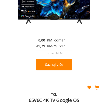
0,00
KM odmah
49,79
KM/mj x12
uz netFlat M
Saznaj više
TCL
65V6C 4K TV Google OS