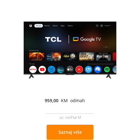
959,00
KM odmah
uz netFlat M
Saznaj više