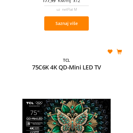
177,99
KM/mj x12
uz netFlat M
Saznaj više
TCL
75C6K 4K QD-Mini LED TV