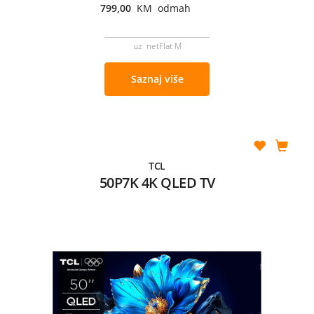
799,00
KM odmah
uz netFlat M
Saznaj više
TCL
50P7K 4K QLED TV