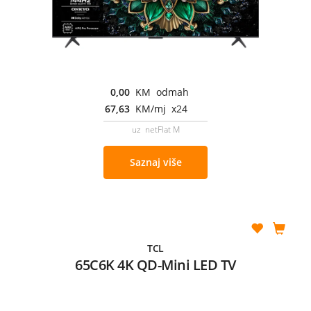
0,00
KM odmah
67,63
KM/mj x24
uz netFlat M
Saznaj više
TCL
65C6K 4K QD-Mini LED TV