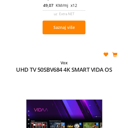
49,07
KM/mj x12
uz Extra NET
Saznaj više
Vox
UHD TV 50SBV684 4K SMART VIDA OS