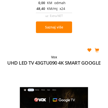
0,00
KM odmah
48,40
KM/mj x24
uz Extra NET
Saznaj više
Vox
UHD LED TV 43GTU090 4K SMART GOOGLE