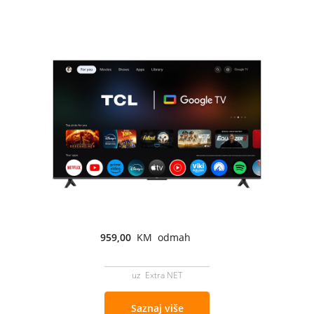
959,00
KM odmah
uz Extra NET
Saznaj više