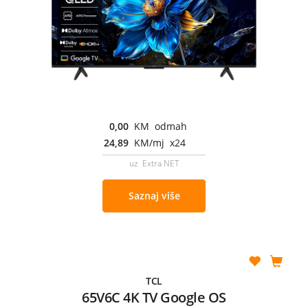
0,00
KM odmah
24,89
KM/mj x24
uz Extra NET
Saznaj više
TCL
65V6C 4K TV Google OS