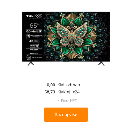
0,00
KM odmah
58,73
KM/mj x24
uz Extra NET
Saznaj više