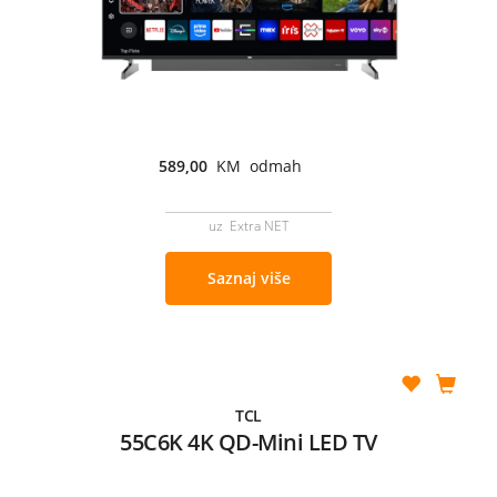
589,00
KM odmah
uz Extra NET
Saznaj više
TCL
55C6K 4K QD-Mini LED TV