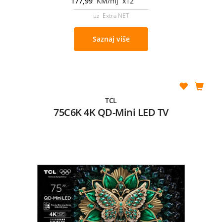
177,99
KM/mj x12
uz Extra NET
Saznaj više
TCL
75C6K 4K QD-Mini LED TV