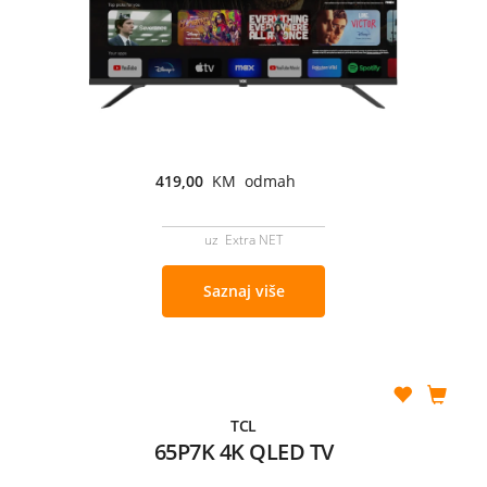
419,00
KM odmah
uz Extra NET
Saznaj više
TCL
65P7K 4K QLED TV