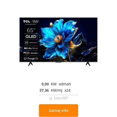
0,00
KM odmah
37,36
KM/mj x24
uz Extra NET
Saznaj više