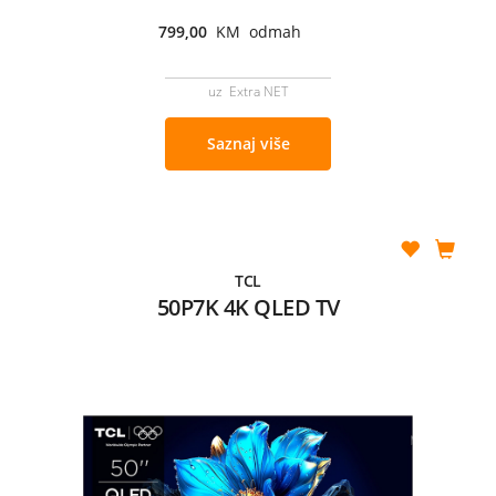
799,00
KM odmah
uz Extra NET
Saznaj više
TCL
50P7K 4K QLED TV