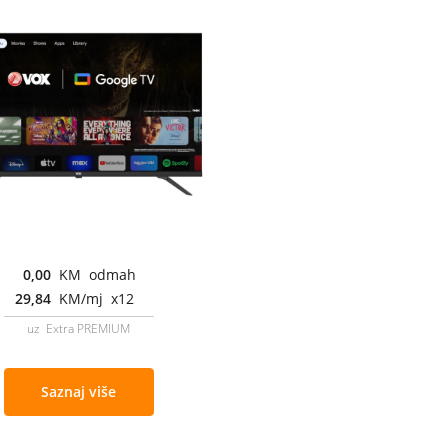
0,00
KM odmah
29,84
KM/mj x12
uz Extra PREMIUM
Saznaj više