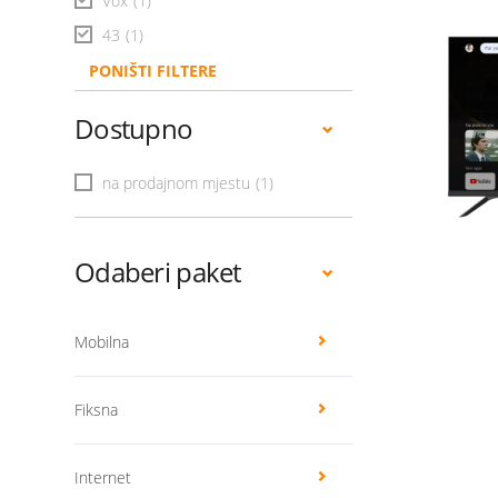
Vox
(1)
43
(1)
PONIŠTI FILTERE
Dostupno
na prodajnom mjestu
(1)
Odaberi paket
Mobilna
Fiksna
Internet