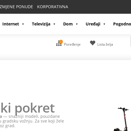
IZMJENE PONUDE
KORPORATIVNA
Internet
Televizija
Dom
Uređaji
Pogodno
0
Poređenje
Lista želja
ki pokret
a
— snažniji modeli, pouzdane
 gradsku vožnju. Za sve koji žele
oz grad.