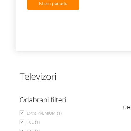
Istraži ponudu
Televizori
Odabrani filteri
UH
Extra PREMIUM
(1)
TCL
(1)