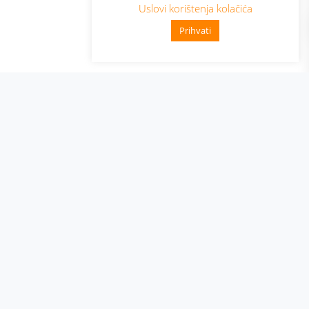
Uslovi korištenja kolačića
Prihvati
👋 Zdravo, kako mogu pomoći?