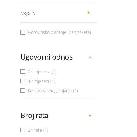
Moja TV
Gotovinsko plaćanje (bez paketa)
Ugovorni odnos
24 mjeseca
(1)
12 mjeseci
(1)
Bez obaveznog trajanja
(1)
Broj rata
24 rate
(1)