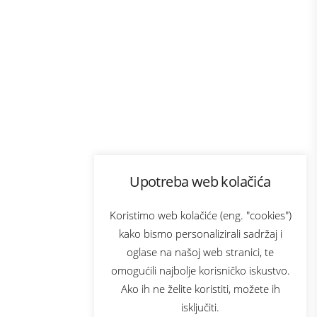
Program lojalnosti
Upotreba web kolačića
com
Bonus plus
sluga
Prijava za newsletter
Koristimo web kolačiće (eng. "cookies")
kako bismo personalizirali sadržaj i
oglase na našoj web stranici, te
elecom
omogućili najbolje korisničko iskustvo.
Ako ih ne želite koristiti, možete ih
isključiti.