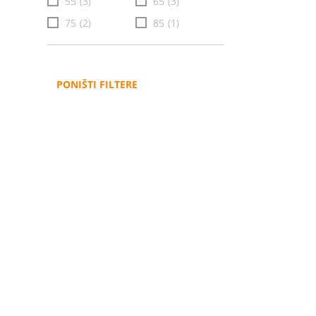
55
(3)
65
(3)
75
(2)
85
(1)
PONIŠTI FILTERE
Administracija
B2B
Nabavke i pozivi
Veleprodaja
Karijera
Partneri
Pristup informacijama
Sponzorstva
Arhiva vijesti
Donacije
Arhiva obavijesti
BH Telecom i SFF – Z
filmske priče