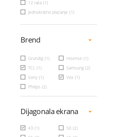
12 rata
(1)
Jednokratno plaćanje
(1)
Brend
Grundig
(1)
Hisense
(1)
TCL
(1)
Samsung
(2)
Sony
(1)
Vox
(1)
Philips
(2)
Dijagonala ekrana
43
(1)
50
(2)