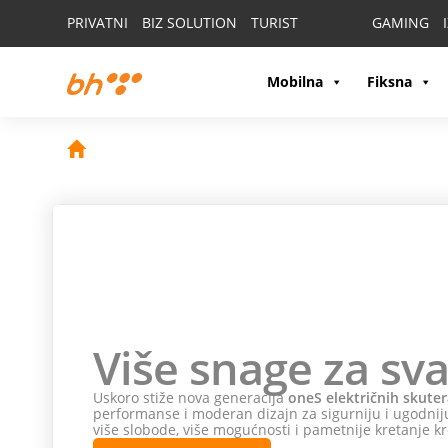
PRIVATNI
BIZ SOLUTION
TURIST
GAMING
Mobilna
Fiksna
Više snage za sva
Uskoro stiže nova generacija
oneS električnih skuter
performanse i moderan dizajn za sigurniju i ugodniju
više slobode, više mogućnosti i pametnije kretanje kr