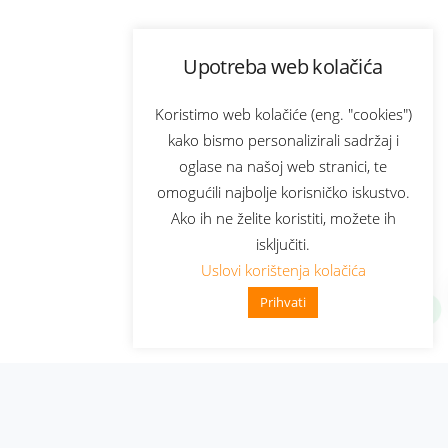
Upotreba web kolačića
Koristimo web kolačiće (eng. "cookies")
kako bismo personalizirali sadržaj i
oglase na našoj web stranici, te
omogućili najbolje korisničko iskustvo.
Ako ih ne želite koristiti, možete ih
isključiti.
Uslovi korištenja kolačića
Prihvati