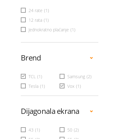
24 rate
(1)
12 rata
(1)
Jednokratno plaćanje
(1)
Brend
TCL
(1)
Samsung
(2)
Tesla
(1)
Vox
(1)
Dijagonala ekrana
43
(1)
50
(2)