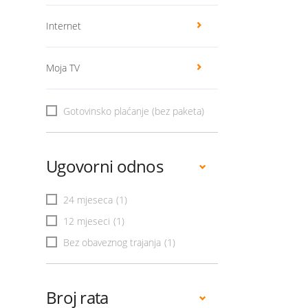
Internet
Moja TV
Gotovinsko plaćanje (bez paketa)
Ugovorni odnos
24 mjeseca
(1)
12 mjeseci
(1)
Bez obaveznog trajanja
(1)
Broj rata