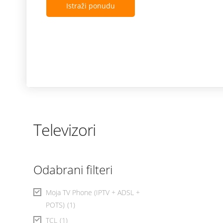
Istraži ponudu
Televizori
Odabrani filteri
Moja TV Phone (IPTV + ADSL +
POTS)
(1)
TCL
(1)