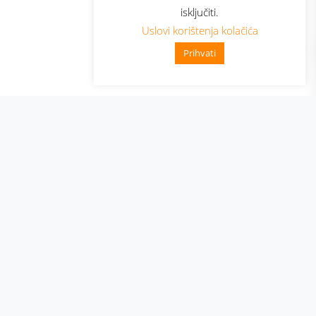
isključiti.
Uslovi korištenja kolačića
Prihvati
👋 Zdravo, kako mogu pomoći?