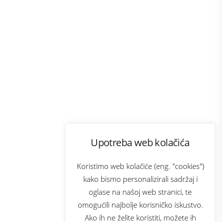
Program lojalnosti
Upotreba web kolačića
com
Bonus plus
sluga
Prijava za newsletter
Koristimo web kolačiće (eng. "cookies")
kako bismo personalizirali sadržaj i
oglase na našoj web stranici, te
elecom
omogućili najbolje korisničko iskustvo.
Ako ih ne želite koristiti, možete ih