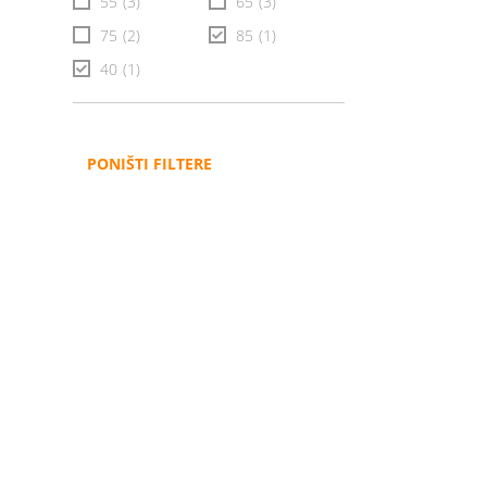
55
(3)
65
(3)
75
(2)
85
(1)
40
(1)
PONIŠTI FILTERE
Administracija
B2B
Nabavke i pozivi
Veleprodaja
Karijera
Partneri
Pristup informacijama
Sponzorstva
Arhiva vijesti
Donacije
Arhiva obavijesti
BH Telecom i SFF – Z