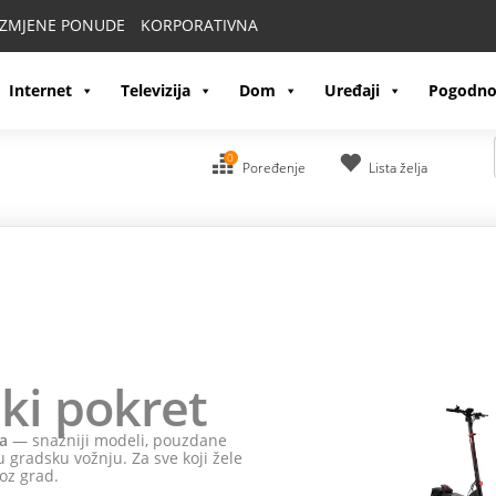
IZMJENE PONUDE
KORPORATIVNA
Internet
Televizija
Dom
Uređaji
Pogodno
0
Poređenje
Lista želja
ki pokret
a
— snažniji modeli, pouzdane
 gradsku vožnju. Za sve koji žele
oz grad.