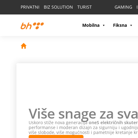
PRIVATNI
BIZ SOLUTION
TURIST
GAMING
Mobilna
Fiksna
Više snage za sva
Uskoro stiže nova generacija
oneS električnih skuter
performanse i moderan dizajn za sigurniju i ugodniju
više slobode, više mogućnosti i pametnije kretanje kr