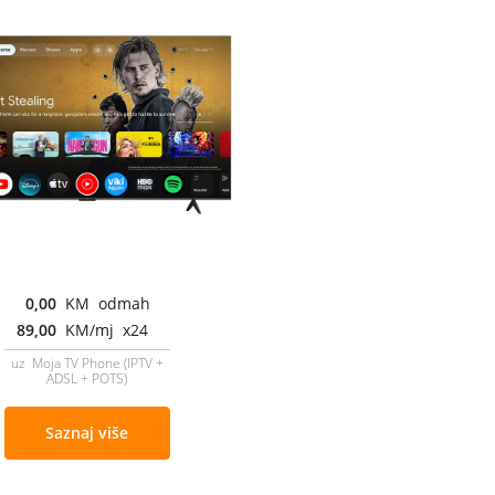
0,00
KM odmah
89,00
KM/mj x24
uz Moja TV Phone (IPTV +
ADSL + POTS)
Saznaj više