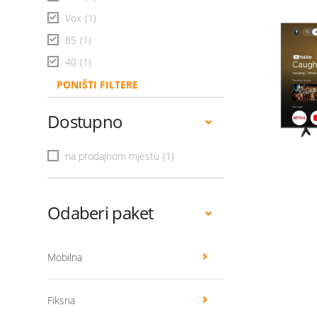
Vox
(1)
85
(1)
40
(1)
PONIŠTI FILTERE
Dostupno
na prodajnom mjestu
(1)
Odaberi paket
Mobilna
Fiksna