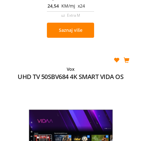
24,54
KM/mj x24
uz Extra M
Saznaj više
Vox
UHD TV 50SBV684 4K SMART VIDA OS