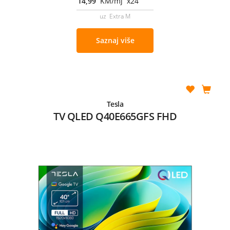
14,99
KM/mj x24
uz Extra M
Saznaj više
Tesla
TV QLED Q40E665GFS FHD