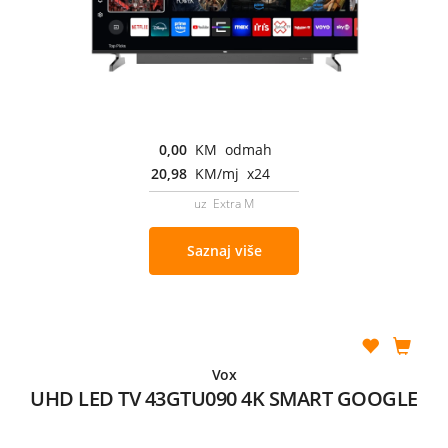
0,00
KM odmah
20,98
KM/mj x24
uz Extra M
Saznaj više
Vox
UHD LED TV 43GTU090 4K SMART GOOGLE