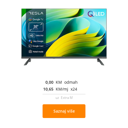
0,00
KM odmah
10,65
KM/mj x24
uz Extra M
Saznaj više