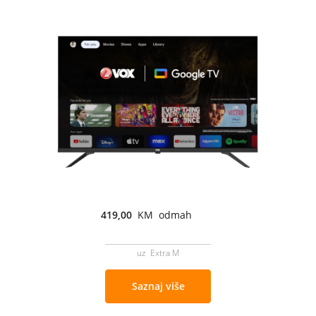
419,00
KM odmah
uz Extra M
Saznaj više