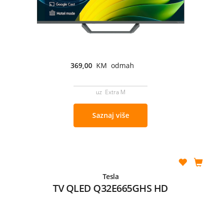
369,00
KM odmah
uz Extra M
Saznaj više
Tesla
TV QLED Q32E665GHS HD