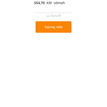
554,70
KM odmah
uz Extra M
Saznaj više