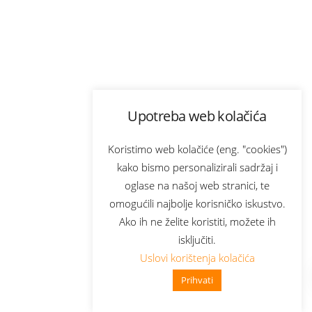
Upotreba web kolačića
Koristimo web kolačiće (eng. "cookies")
kako bismo personalizirali sadržaj i
oglase na našoj web stranici, te
omogućili najbolje korisničko iskustvo.
Ako ih ne želite koristiti, možete ih
isključiti.
Uslovi korištenja kolačića
Prihvati