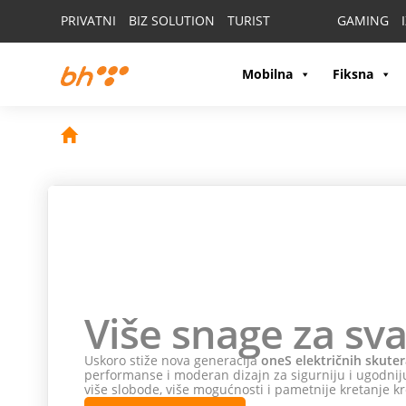
PRIVATNI
BIZ SOLUTION
TURIST
GAMING
Mobilna
Fiksna
Više snage za sva
Uskoro stiže nova generacija
oneS električnih skuter
performanse i moderan dizajn za sigurniju i ugodniju
više slobode, više mogućnosti i pametnije kretanje kr