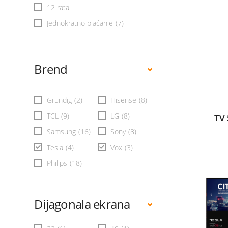
12 rata
Jednokratno plaćanje
(7)
Brend
Grundig
(2)
Hisense
(8)
TCL
(9)
LG
(8)
TV
Samsung
(16)
Sony
(8)
Tesla
(4)
Vox
(3)
Philips
(18)
Dijagonala ekrana