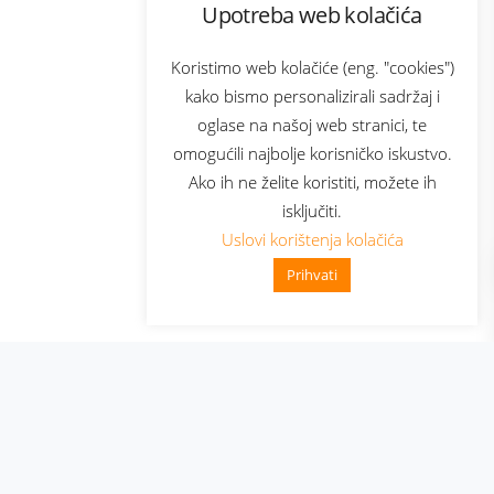
Upotreba web kolačića
com
Bonus plus
sluga
Prijava za newsletter
Koristimo web kolačiće (eng. "cookies")
kako bismo personalizirali sadržaj i
oglase na našoj web stranici, te
elecom
omogućili najbolje korisničko iskustvo.
Ako ih ne želite koristiti, možete ih
isključiti.
Uslovi korištenja kolačića
Prihvati
👋 Zdravo, kako mogu pomoći?