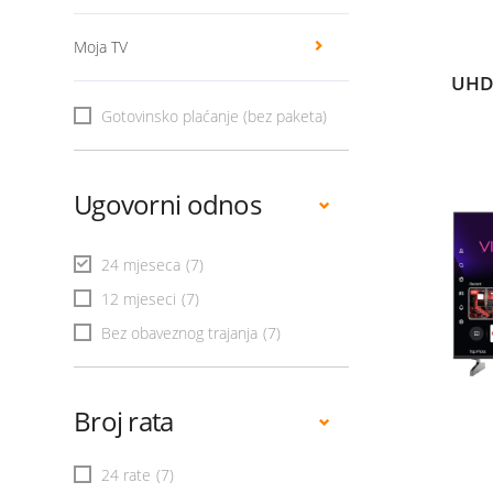
Moja TV
UHD
Gotovinsko plaćanje (bez paketa)
Ugovorni odnos
24 mjeseca
(7)
12 mjeseci
(7)
Bez obaveznog trajanja
(7)
Broj rata
24 rate
(7)