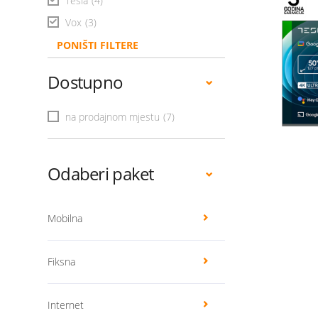
Tesla
(4)
Vox
(3)
PONIŠTI FILTERE
Dostupno
na prodajnom mjestu
(7)
Odaberi paket
Mobilna
Fiksna
Internet