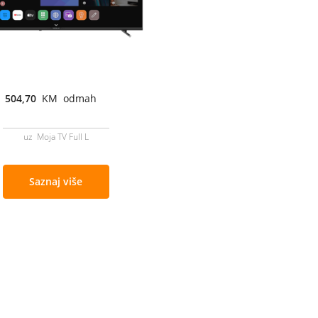
504,70
KM odmah
uz Moja TV Full L
Saznaj više
Cjenovnik i uslovi
Aplikacije