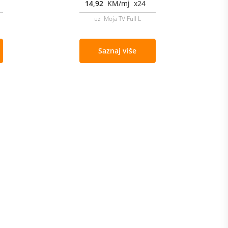
14,92
KM/mj x24
uz Moja TV Full L
Saznaj više