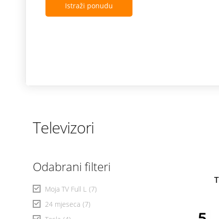
Istraži ponudu
Televizori
Odabrani filteri
T
Moja TV Full L
(7)
24 mjeseca
(7)