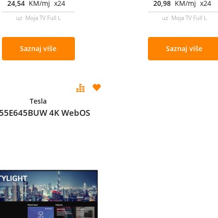
24,54
KM/mj x24
20,98
KM/mj x24
uz Moja TV Full L
uz Moja TV Full L
Saznaj više
Saznaj više
Tesla
 55E645BUW 4K WebOS