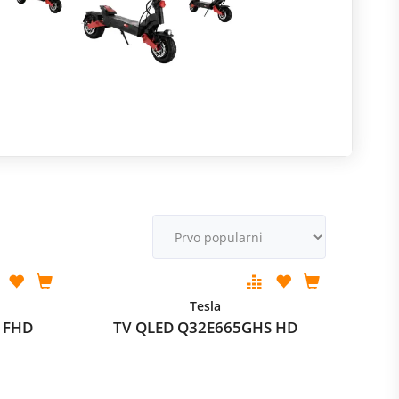
R
m
M
v
Tesla
 FHD
TV QLED Q32E665GHS HD