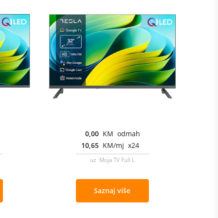
0,00
KM odmah
10,65
KM/mj x24
uz Moja TV Full L
Saznaj više