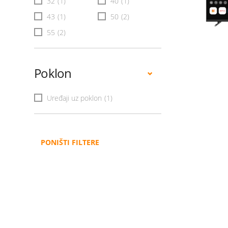
32
(1)
40
(1)
43
(1)
50
(2)
55
(2)
Poklon
Uređaji uz poklon
(1)
PONIŠTI FILTERE
Administracija
B2B