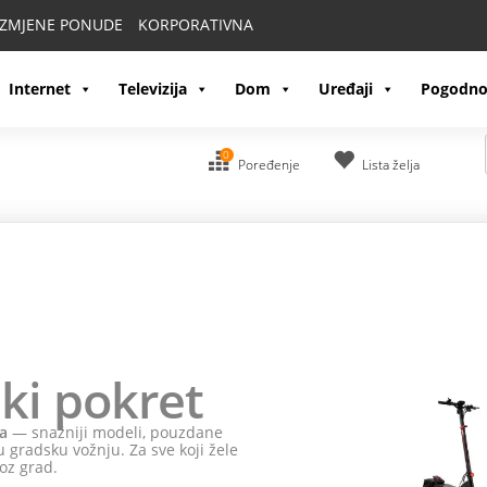
IZMJENE PONUDE
KORPORATIVNA
Internet
Televizija
Dom
Uređaji
Pogodno
0
Poređenje
Lista želja
ki pokret
a
— snažniji modeli, pouzdane
 gradsku vožnju. Za sve koji žele
oz grad.