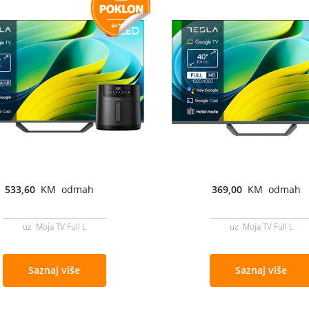
533,60
KM odmah
369,00
KM odmah
uz Moja TV Full L
uz Moja TV Full L
Saznaj više
Saznaj više