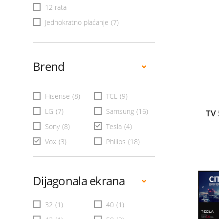
12 rata
Jednokratno plaćanje
(7)
Brend
Hisense
(8)
TCL
(9)
LG
(7)
Samsung
(16)
TV
Sony
(8)
Tesla
(4)
Vox
(3)
Philips
(18)
Dijagonala ekrana
32
(1)
40
(1)