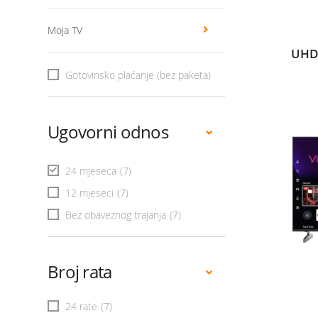
Moja TV
UHD
Gotovinsko plaćanje (bez paketa)
Ugovorni odnos
24 mjeseca
(7)
12 mjeseci
(7)
Bez obaveznog trajanja
(7)
Broj rata
24 rate
(7)