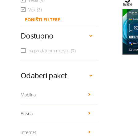
Tesla
(4)
Vox
(3)
PONIŠTI FILTERE
Dostupno
na prodajnom mjestu
(7)
Odaberi paket
Mobilna
Fiksna
Internet