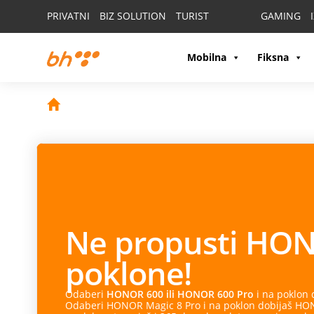
PRIVATNI
BIZ SOLUTION
TURIST
GAMING
Mobilna
Fiksna
Ne propusti
HON
poklone!
Odaberi
HONOR 600 ili HONOR 600 Pro
i na poklon
Odaberi HONOR Magic 8 Pro i na poklon dobijaš HONO