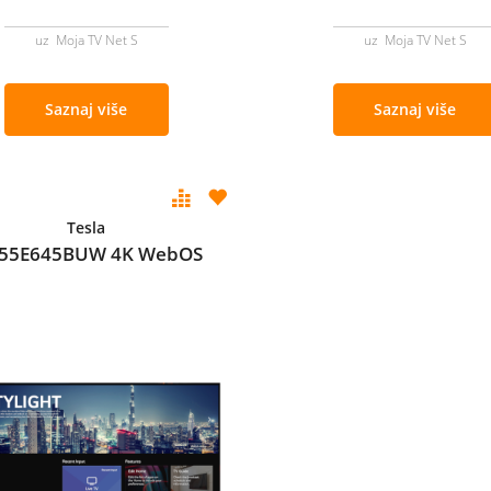
uz Moja TV Net S
uz Moja TV Net S
Saznaj više
Saznaj više
Tesla
 55E645BUW 4K WebOS