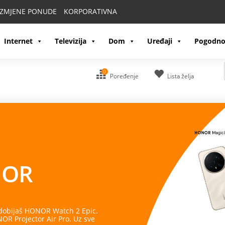
IZMJENE PONUDE
KORPORATIVNA
Internet
Televizija
Dom
Uređaji
Pogodno
0
Poređenje
Lista želja
OR
 dobijaš HONOR Watch 2 Epic.
R Projector Air Pro. Uz sve