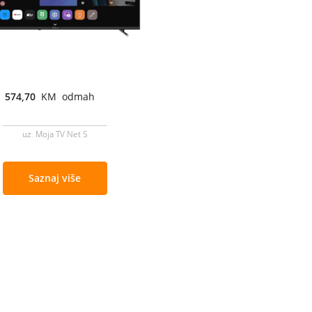
574,70
KM odmah
uz Moja TV Net S
Saznaj više
Cjenovnik i uslovi
Aplikacije