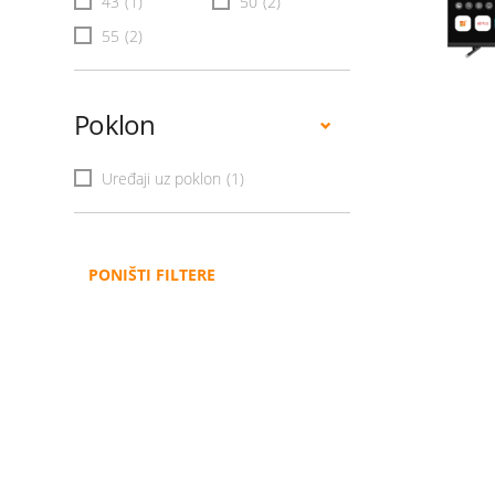
43
(1)
50
(2)
55
(2)
Poklon
Uređaji uz poklon
(1)
PONIŠTI FILTERE
Administracija
B2B