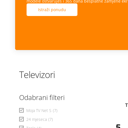
modele ostvaruješ i 365 dana besplatne zamjene ekr
Istraži ponudu
Televizori
Odabrani filteri
T
Moja TV Net S
(7)
24 mjeseca
(7)