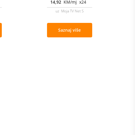
14,92
KM/mj x24
uz Moja TV Net S
Saznaj više