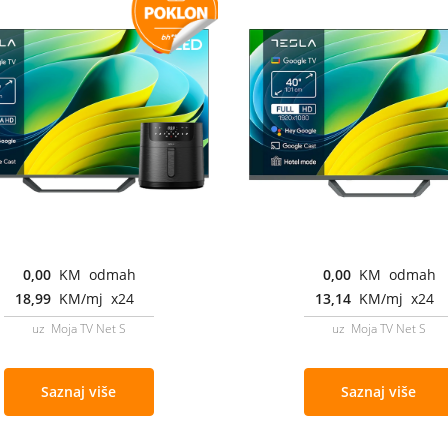
0,00
KM odmah
0,00
KM odmah
18,99
KM/mj x24
13,14
KM/mj x24
uz Moja TV Net S
uz Moja TV Net S
Saznaj više
Saznaj više