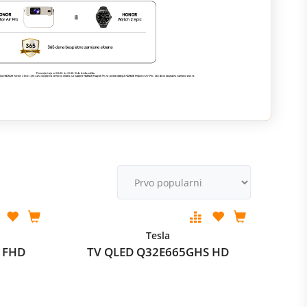
M
v
Tesla
 FHD
TV QLED Q32E665GHS HD