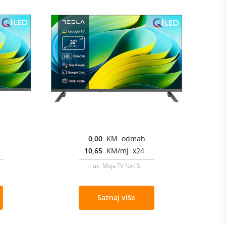
0,00
KM odmah
10,65
KM/mj x24
uz Moja TV Net S
Saznaj više