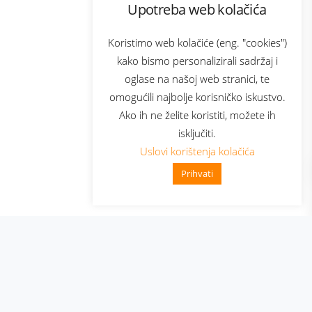
Upotreba web kolačića
com
Bonus plus
sluga
Prijava za newsletter
Koristimo web kolačiće (eng. "cookies")
kako bismo personalizirali sadržaj i
oglase na našoj web stranici, te
elecom
omogućili najbolje korisničko iskustvo.
Ako ih ne želite koristiti, možete ih
isključiti.
Uslovi korištenja kolačića
Prihvati
👋 Zdravo, kako mogu pomoći?