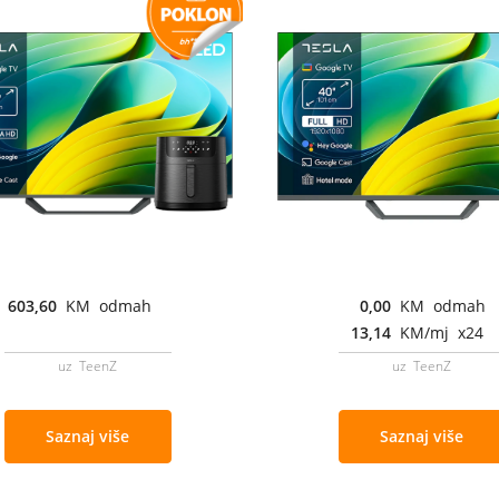
603,60
KM odmah
0,00
KM odmah
13,14
KM/mj x24
uz TeenZ
uz TeenZ
Saznaj više
Saznaj više