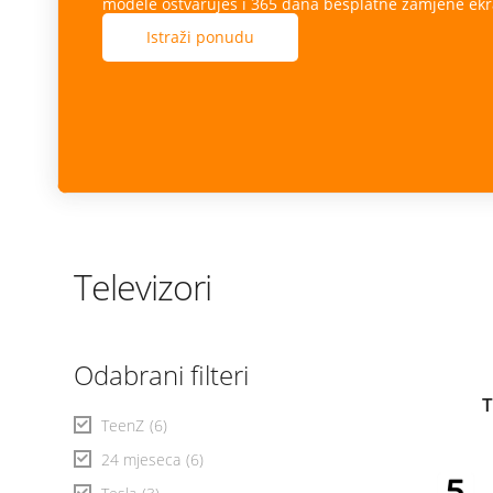
modele ostvaruješ i 365 dana besplatne zamjene ekr
Istraži ponudu
Televizori
Odabrani filteri
T
TeenZ
(6)
24 mjeseca
(6)