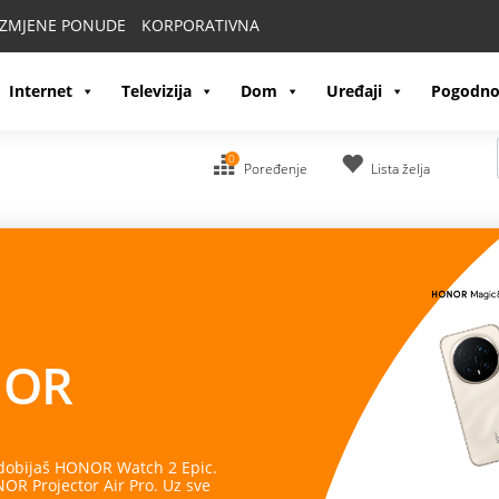
IZMJENE PONUDE
KORPORATIVNA
Internet
Televizija
Dom
Uređaji
Pogodno
0
Poređenje
Lista želja
OR
 dobijaš HONOR Watch 2 Epic.
R Projector Air Pro. Uz sve