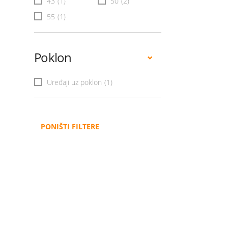
43
(1)
50
(2)
55
(1)
Poklon
Uređaji uz poklon
(1)
PONIŠTI FILTERE
Administracija
B2B
Nabavke i pozivi
Veleprodaja
Karijera
Partneri