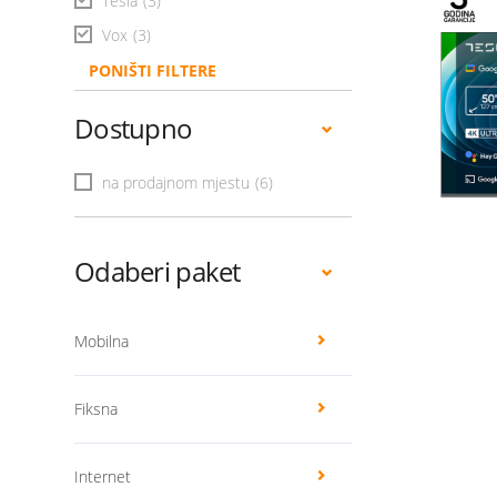
Tesla
(3)
Vox
(3)
PONIŠTI FILTERE
Dostupno
na prodajnom mjestu
(6)
Odaberi paket
Mobilna
Fiksna
Internet