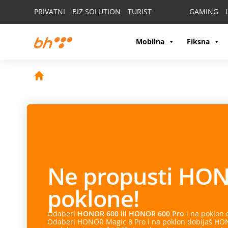
PRIVATNI
BIZ SOLUTION
TURIST
GAMING
Mobilna
Fiksna
Ne propusti
HON
poklone!
Odaberi
HONOR 600 ili HONOR 600 Pro
i na poklon
Odaberi HONOR Magic 8 Pro i na poklon dobijaš HONO