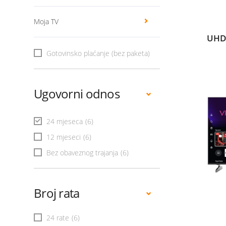
Moja TV
UHD
Gotovinsko plaćanje (bez paketa)
Ugovorni odnos
24 mjeseca
(6)
12 mjeseci
(6)
Bez obaveznog trajanja
(6)
Broj rata
24 rate
(6)