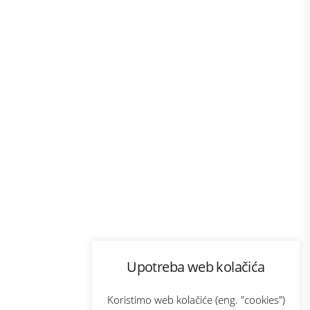
Program lojalnosti
Upotreba web kolačića
com
Bonus plus
sluga
Prijava za newsletter
Koristimo web kolačiće (eng. "cookies")