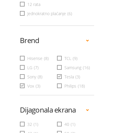
12 rata
Jednokratno plaćanje
(6)
Brend
Hisense
(8)
TCL
(9)
LG
(7)
Samsung
(16)
Sony
(8)
Tesla
(3)
Vox
(3)
Philips
(18)
Dijagonala ekrana
32
(1)
40
(1)