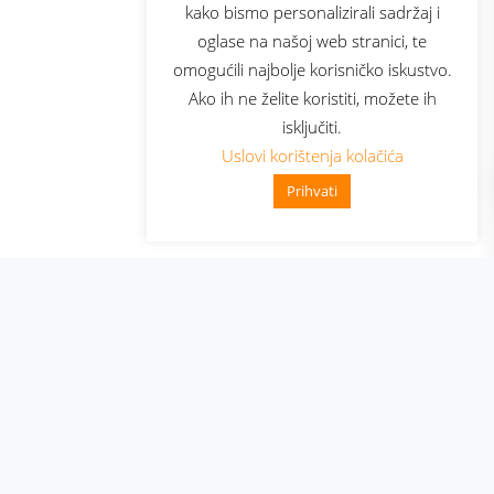
kako bismo personalizirali sadržaj i
oglase na našoj web stranici, te
elecom
omogućili najbolje korisničko iskustvo.
Ako ih ne želite koristiti, možete ih
isključiti.
Uslovi korištenja kolačića
Prihvati
👋 Zdravo, kako mogu pomoći?