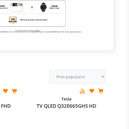
M
v
Tesla
 FHD
TV QLED Q32E665GHS HD