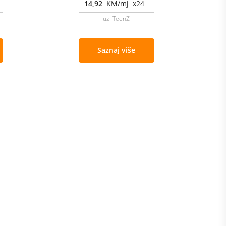
14,92
KM/mj x24
uz TeenZ
Saznaj više