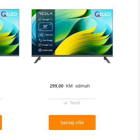
299,00
KM odmah
uz TeenZ
Saznaj više