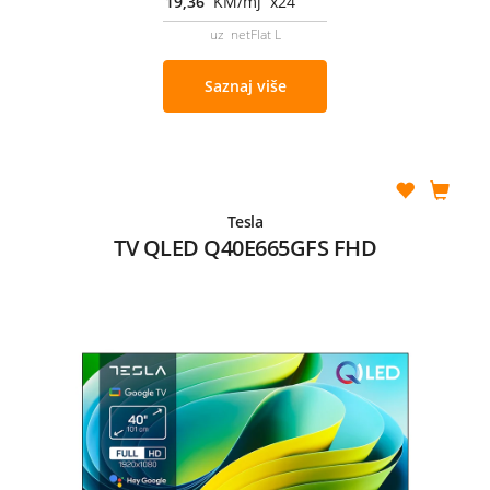
19,36
KM/mj x24
uz netFlat L
Saznaj više
Tesla
TV QLED Q40E665GFS FHD