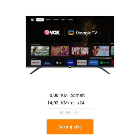
0,00
KM odmah
14,92
KM/mj x24
uz netFlat L
Saznaj više