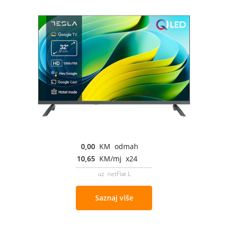
0,00
KM odmah
10,65
KM/mj x24
uz netFlat L
Saznaj više