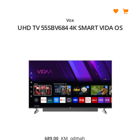
Vox
UHD TV 55SBV684 4K SMART VIDA OS
689,00
KM odmah