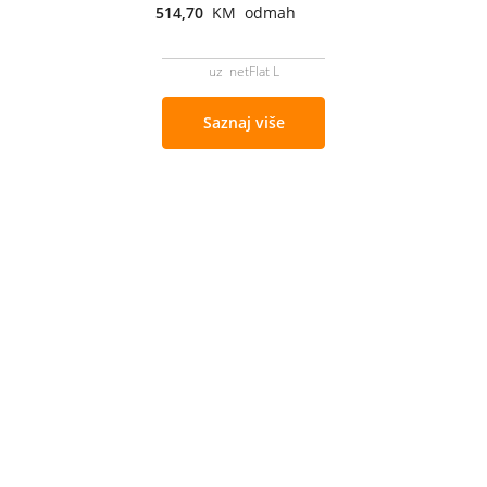
514,70
KM odmah
uz netFlat L
Saznaj više