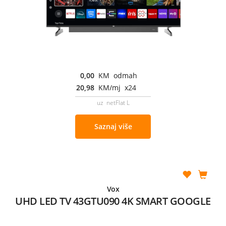
0,00
KM odmah
20,98
KM/mj x24
uz netFlat L
Saznaj više
Vox
UHD LED TV 43GTU090 4K SMART GOOGLE