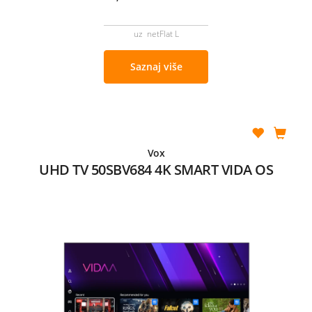
uz netFlat L
Saznaj više
Vox
UHD TV 50SBV684 4K SMART VIDA OS