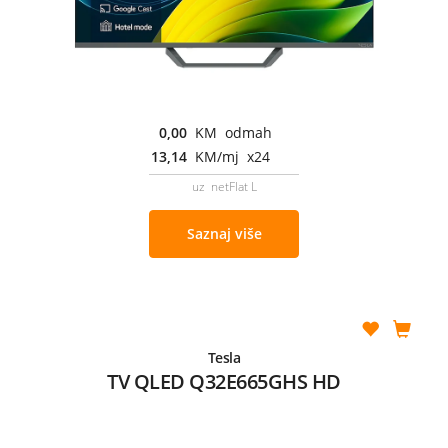
0,00
KM odmah
13,14
KM/mj x24
uz netFlat L
Saznaj više
Tesla
TV QLED Q32E665GHS HD