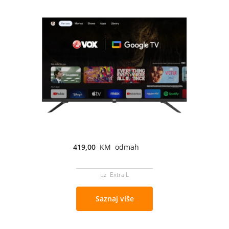
419,00
KM odmah
uz Extra L
Saznaj više