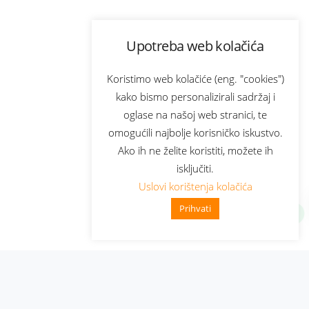
Upotreba web kolačića
Koristimo web kolačiće (eng. "cookies")
kako bismo personalizirali sadržaj i
oglase na našoj web stranici, te
omogućili najbolje korisničko iskustvo.
Ako ih ne želite koristiti, možete ih
isključiti.
Uslovi korištenja kolačića
Prihvati