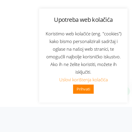
Upotreba web kolačića
Koristimo web kolačiće (eng. "cookies")
kako bismo personalizirali sadržaj i
oglase na našoj web stranici, te
omogućili najbolje korisničko iskustvo.
Ako ih ne želite koristiti, možete ih
isključiti.
Uslovi korištenja kolačića
Prihvati