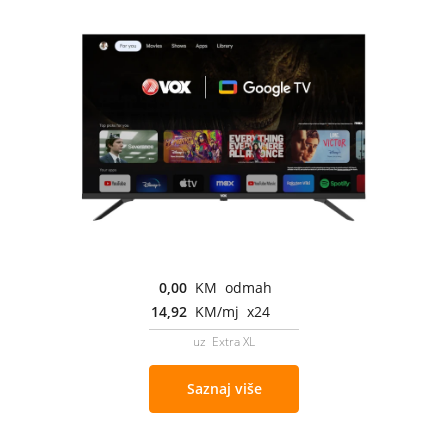
0,00
KM odmah
14,92
KM/mj x24
uz Extra XL
Saznaj više