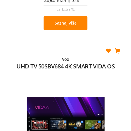
24,54
KM/mj x24
uz Extra XL
Saznaj više
Vox
UHD TV 50SBV684 4K SMART VIDA OS