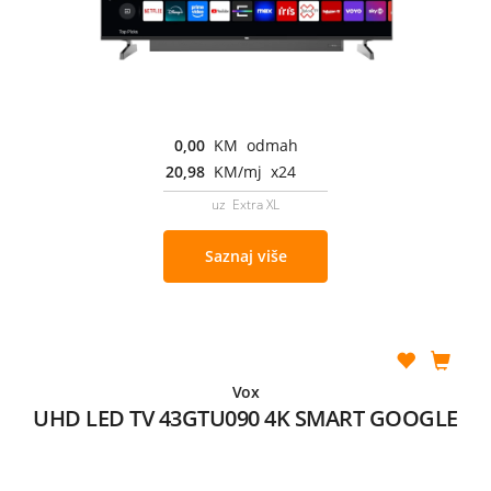
0,00
KM odmah
20,98
KM/mj x24
uz Extra XL
Saznaj više
Vox
UHD LED TV 43GTU090 4K SMART GOOGLE