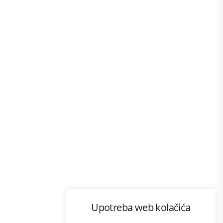
Program lojalnosti
Upotreba web kolačića
com
Bonus plus