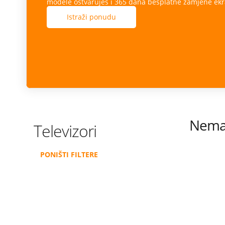
modele ostvaruješ i 365 dana besplatne zamjene ekr
Istraži ponudu
Nema 
Televizori
PONIŠTI FILTERE