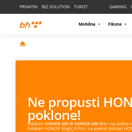
PRIVATNI
BIZ SOLUTION
TURIST
GAMING
Mobilna
Fiksna
Ne propusti
HON
poklone!
Odaberi
HONOR 600 ili HONOR 600 Pro
i na poklon
Odaberi HONOR Magic 8 Pro i na poklon dobijaš HONO