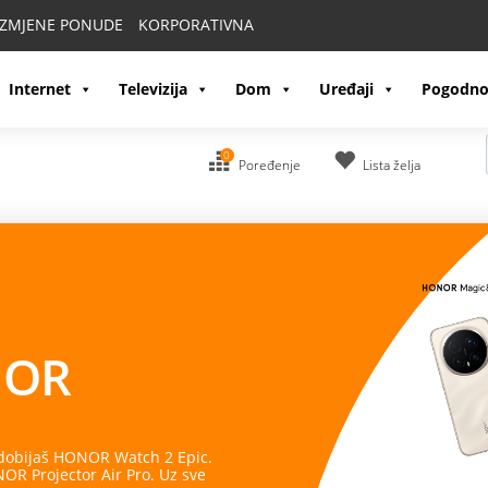
IZMJENE PONUDE
KORPORATIVNA
Internet
Televizija
Dom
Uređaji
Pogodno
0
Poređenje
Lista želja
OR
 dobijaš HONOR Watch 2 Epic.
R Projector Air Pro. Uz sve