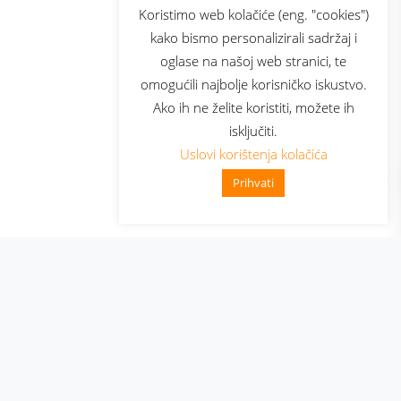
sluga
Prijava za newsletter
Koristimo web kolačiće (eng. "cookies")
kako bismo personalizirali sadržaj i
oglase na našoj web stranici, te
elecom
omogućili najbolje korisničko iskustvo.
Ako ih ne želite koristiti, možete ih
isključiti.
Uslovi korištenja kolačića
Prihvati
👋 Zdravo, kako mogu pomoći