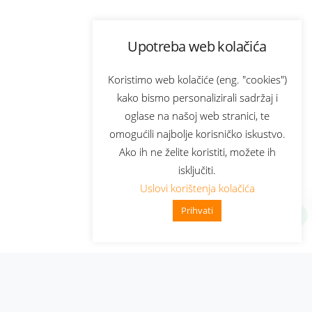
Upotreba web kolačića
Koristimo web kolačiće (eng. "cookies")
kako bismo personalizirali sadržaj i
oglase na našoj web stranici, te
omogućili najbolje korisničko iskustvo.
Ako ih ne želite koristiti, možete ih
isključiti.
Uslovi korištenja kolačića
Prihvati