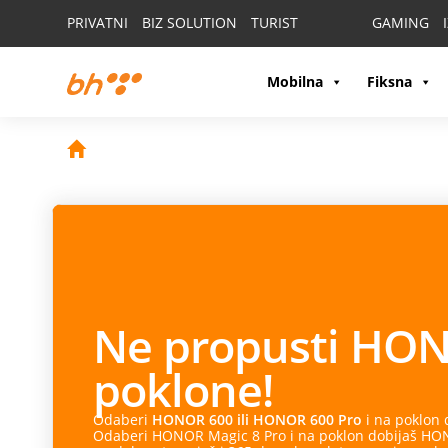
PRIVATNI
BIZ SOLUTION
TURIST
GAMING
Mobilna
Fiksna
Ne propusti
HON
poklone!
Odaberi
HONOR 600 ili HONOR 600 Pro
i na poklon
Odaberi HONOR Magic 8 Pro i na poklon dobijaš HONO