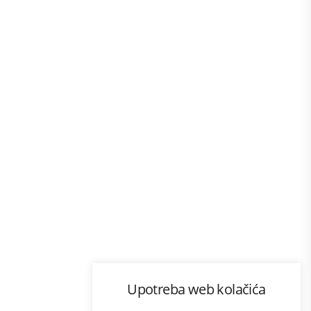
Program lojalnosti
Upotreba web kolačića
com
Bonus plus