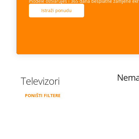
modele ostvaruješ i 365 dana besplatne zamjene ekr
Istraži ponudu
Nema 
Televizori
PONIŠTI FILTERE