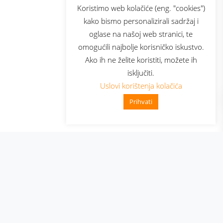
sluga
Prijava za newsletter
Koristimo web kolačiće (eng. "cookies")
kako bismo personalizirali sadržaj i
oglase na našoj web stranici, te
elecom
omogućili najbolje korisničko iskustvo.
Ako ih ne želite koristiti, možete ih
isključiti.
Uslovi korištenja kolačića
Prihvati
👋 Zdravo, kako mogu pomoći