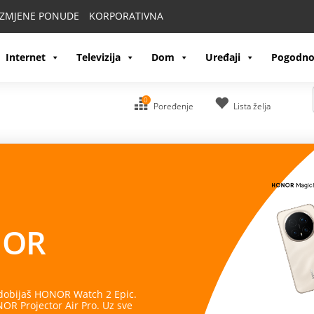
IZMJENE PONUDE
KORPORATIVNA
Internet
Televizija
Dom
Uređaji
Pogodno
0
Poređenje
Lista želja
OR
 dobijaš HONOR Watch 2 Epic.
R Projector Air Pro. Uz sve