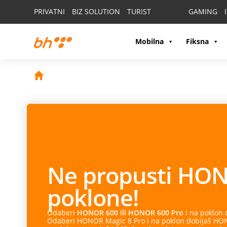
PRIVATNI
BIZ SOLUTION
TURIST
GAMING
Mobilna
Fiksna
Ne propusti
HON
poklone!
Odaberi
HONOR 600 ili HONOR 600 Pro
i na poklon
Odaberi HONOR Magic 8 Pro i na poklon dobijaš HONO