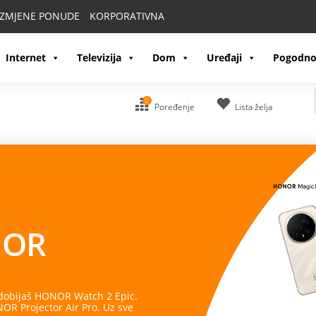
IZMJENE PONUDE
KORPORATIVNA
Internet
Televizija
Dom
Uređaji
Pogodno
0
Poređenje
Lista želja
OR
 dobijaš HONOR Watch 2 Epic.
R Projector Air Pro. Uz sve