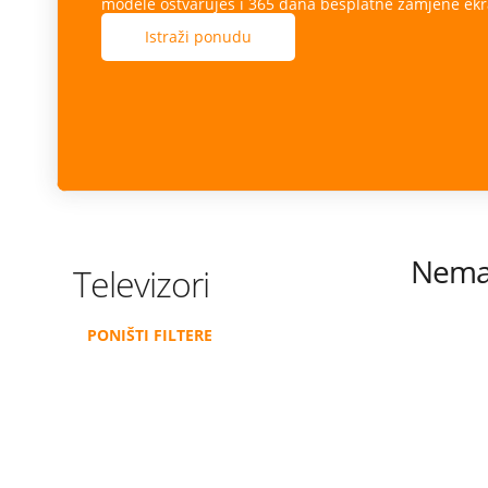
modele ostvaruješ i 365 dana besplatne zamjene ekr
Istraži ponudu
Nema 
Televizori
PONIŠTI FILTERE