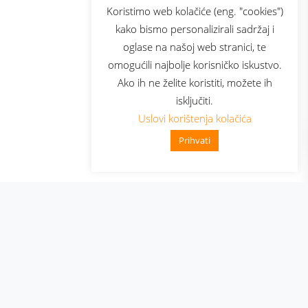
sluga
Prijava za newsletter
Koristimo web kolačiće (eng. "cookies")
kako bismo personalizirali sadržaj i
oglase na našoj web stranici, te
elecom
omogućili najbolje korisničko iskustvo.
Ako ih ne želite koristiti, možete ih
isključiti.
Uslovi korištenja kolačića
Prihvati
👋 Zdravo, kako mogu pomoći