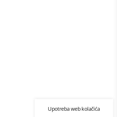
Program lojalnosti
Upotreba web kolačića
com
Bonus plus