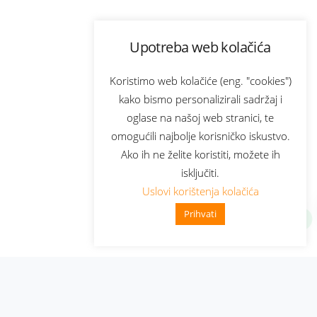
Upotreba web kolačića
Koristimo web kolačiće (eng. "cookies")
kako bismo personalizirali sadržaj i
oglase na našoj web stranici, te
omogućili najbolje korisničko iskustvo.
Ako ih ne želite koristiti, možete ih
isključiti.
Uslovi korištenja kolačića
Prihvati