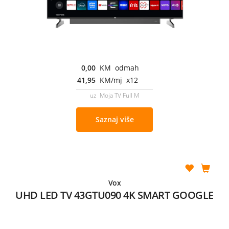
0,00
KM odmah
41,95
KM/mj x12
uz Moja TV Full M
Saznaj više
Vox
UHD LED TV 43GTU090 4K SMART GOOGLE