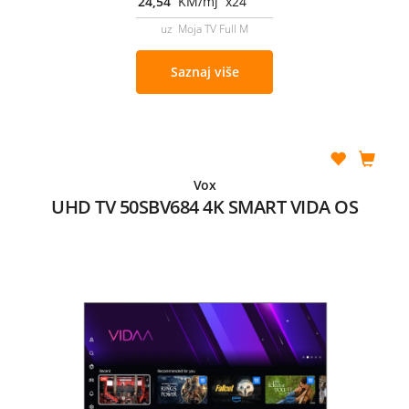
24,54
KM/mj x24
uz Moja TV Full M
Saznaj više
Vox
UHD TV 50SBV684 4K SMART VIDA OS