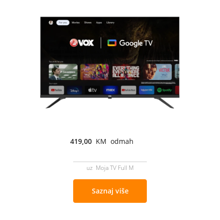
419,00
KM odmah
uz Moja TV Full M
Saznaj više