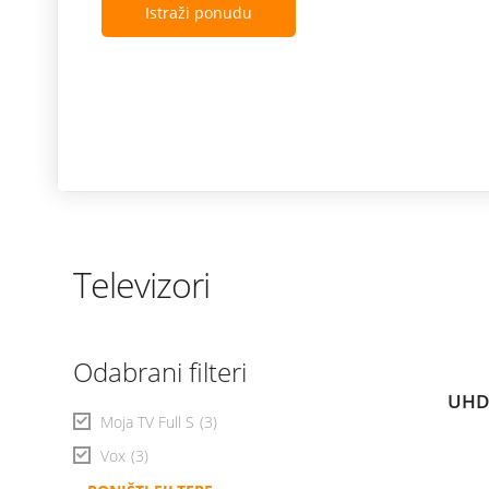
Istraži ponudu
Televizori
Odabrani filteri
UHD
Moja TV Full S
(3)
Vox
(3)