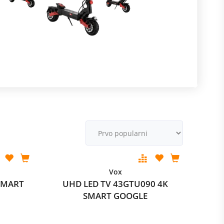
R
m
M
v
Vox
SMART
UHD LED TV 43GTU090 4K
SMART GOOGLE