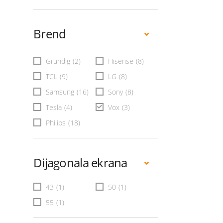
Brend
Grundig
(2)
Hisense
(8)
TCL
(9)
LG
(8)
Samsung
(16)
Sony
(8)
Tesla
(4)
Vox
(3)
Philips
(18)
Dijagonala ekrana
43
(1)
50
(1)
55
(1)