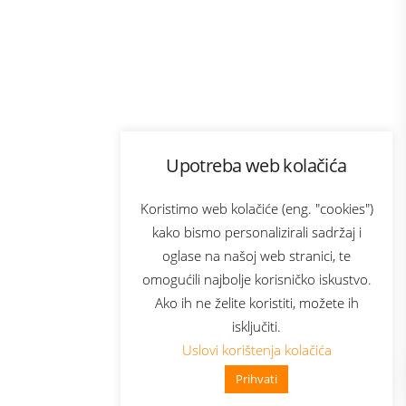
Program lojalnosti
Upotreba web kolačića
com
Bonus plus
sluga
Prijava za newsletter
Koristimo web kolačiće (eng. "cookies")
kako bismo personalizirali sadržaj i
oglase na našoj web stranici, te
elecom
omogućili najbolje korisničko iskustvo.
Ako ih ne želite koristiti, možete ih
isključiti.
Uslovi korištenja kolačića
Prihvati
👋 Zdravo, kako mogu pomoći?