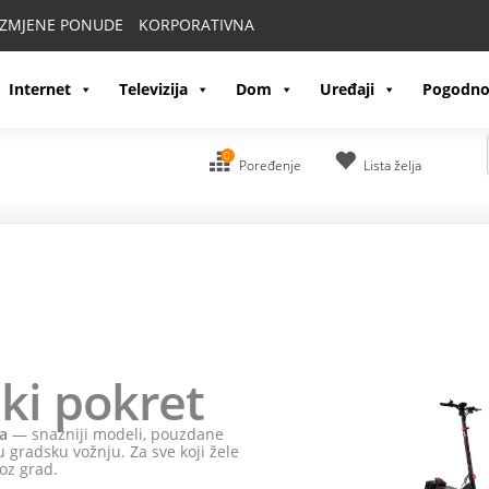
IZMJENE PONUDE
KORPORATIVNA
Internet
Televizija
Dom
Uređaji
Pogodno
0
Poređenje
Lista želja
ki pokret
a
— snažniji modeli, pouzdane
 gradsku vožnju. Za sve koji žele
oz grad.