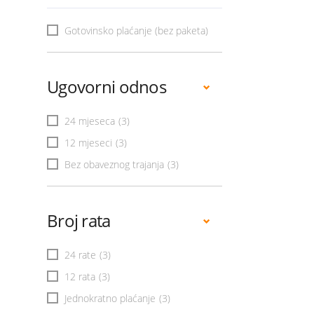
Gotovinsko plaćanje (bez paketa)
Ugovorni odnos
24 mjeseca
(3)
12 mjeseci
(3)
Bez obaveznog trajanja
(3)
Broj rata
24 rate
(3)
12 rata
(3)
Jednokratno plaćanje
(3)