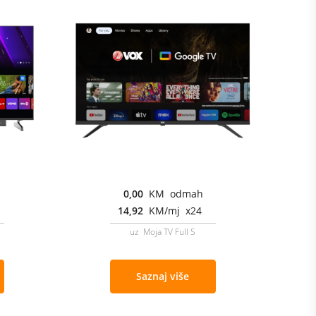
0,00
KM odmah
14,92
KM/mj x24
uz Moja TV Full S
Saznaj više