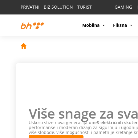
PRIVATNI
BIZ SOLUTION
TURIST
GAMING
Mobilna
Fiksna
Više snage za sva
Uskoro stiže nova generacija
oneS električnih skuter
performanse i moderan dizajn za sigurniju i ugodniju
više slobode, više mogućnosti i pametnije kretanje kr