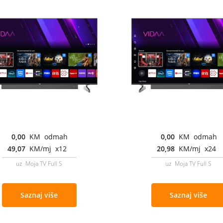
0,00
KM odmah
0,00
KM odmah
49,07
KM/mj x12
20,98
KM/mj x24
uz Moja TV Full S
uz Moja TV Full S
Saznaj više
Saznaj više