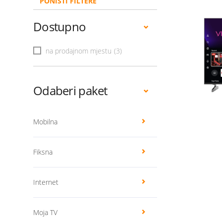
PONIŠTI FILTERE
Dostupno
na prodajnom mjestu
(3)
Odaberi paket
Mobilna
Fiksna
Internet
Moja TV