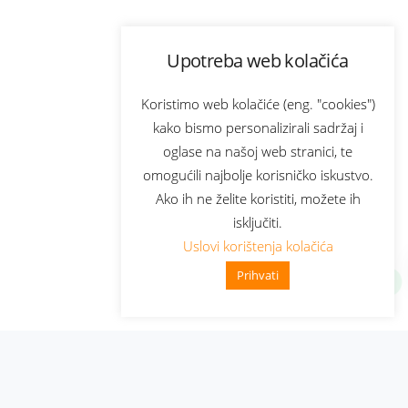
Upotreba web kolačića
Koristimo web kolačiće (eng. "cookies")
kako bismo personalizirali sadržaj i
oglase na našoj web stranici, te
omogućili najbolje korisničko iskustvo.
Ako ih ne želite koristiti, možete ih
isključiti.
Uslovi korištenja kolačića
Prihvati