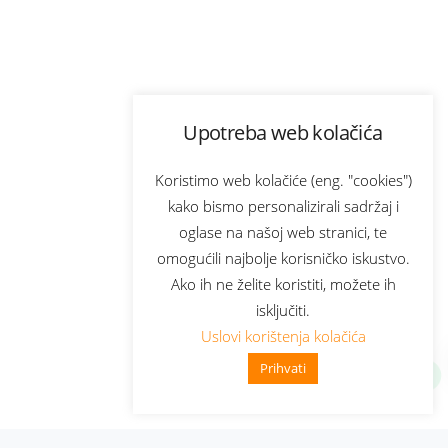
Upotreba web kolačića
Koristimo web kolačiće (eng. "cookies")
kako bismo personalizirali sadržaj i
oglase na našoj web stranici, te
omogućili najbolje korisničko iskustvo.
Ako ih ne želite koristiti, možete ih
isključiti.
Uslovi korištenja kolačića
Prihvati