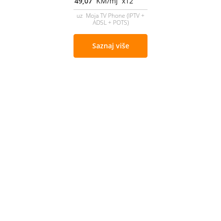
49,07
KM/mj x12
uz Moja TV Phone (IPTV +
ADSL + POTS)
Saznaj više