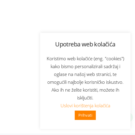
Upotreba web kolačića
Koristimo web kolačiće (eng. "cookies")
kako bismo personalizirali sadržaj i
oglase na našoj web stranici, te
omogućili najbolje korisničko iskustvo.
Ako ih ne želite koristiti, možete ih
isključiti.
Uslovi korištenja kolačića
Prihvati