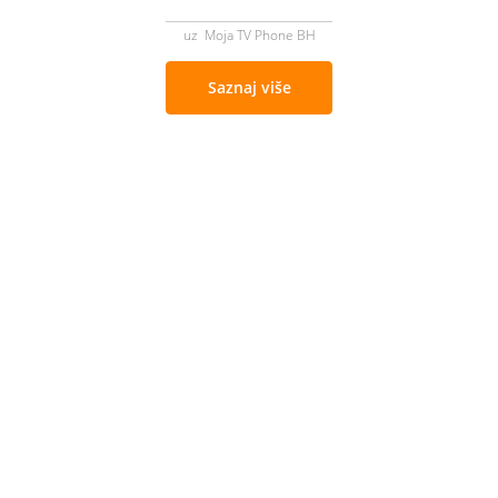
uz Moja TV Phone BH
Saznaj više