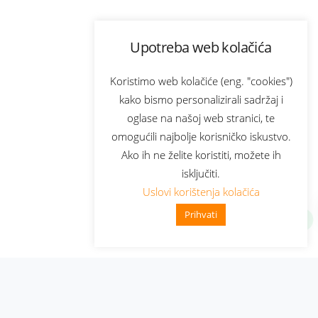
Upotreba web kolačića
Koristimo web kolačiće (eng. "cookies")
kako bismo personalizirali sadržaj i
oglase na našoj web stranici, te
omogućili najbolje korisničko iskustvo.
Ako ih ne želite koristiti, možete ih
isključiti.
Uslovi korištenja kolačića
Prihvati