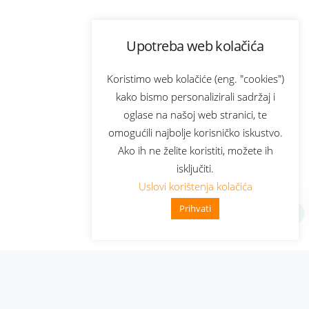
Upotreba web kolačića
Koristimo web kolačiće (eng. "cookies")
kako bismo personalizirali sadržaj i
oglase na našoj web stranici, te
omogućili najbolje korisničko iskustvo.
Ako ih ne želite koristiti, možete ih
isključiti.
Uslovi korištenja kolačića
Prihvati